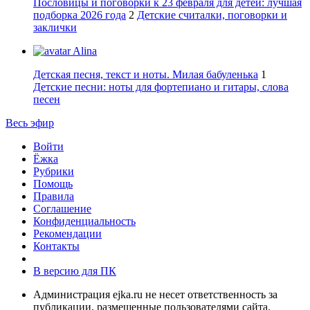
Пословицы и поговорки к 23 февраля для детей: лучшая
подборка 2026 года
2
Детские считалки, поговорки и
заклички
Alina
Детская песня, текст и ноты. Милая бабуленька
1
Детские песни: ноты для фортепиано и гитары, слова
песен
Весь эфир
Войти
Ёжка
Рубрики
Помощь
Правила
Соглашение
Конфиденциальность
Рекомендации
Контакты
В версию для ПК
Администрация ejka.ru не несет ответственность за
публикации, размещенные пользователями сайта.