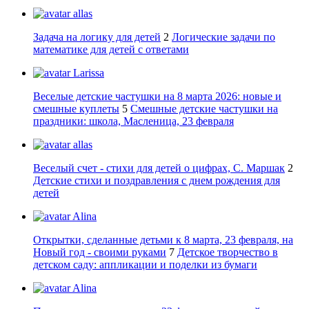
allas
Задача на логику для детей
2
Логические задачи по
математике для детей с ответами
Larissa
Веселые детские частушки на 8 марта 2026: новые и
смешные куплеты
5
Смешные детские частушки на
праздники: школа, Масленица, 23 февраля
allas
Веселый счет - стихи для детей о цифрах, С. Маршак
2
Детские стихи и поздравления с днем рождения для
детей
Alina
Открытки, сделанные детьми к 8 марта, 23 февраля, на
Новый год - своими руками
7
Детское творчество в
детском саду: аппликации и поделки из бумаги
Alina