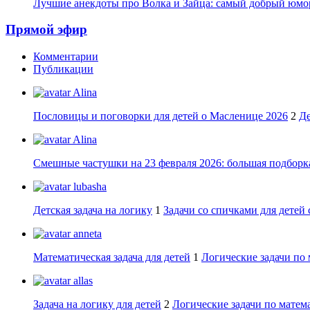
Лучшие анекдоты про Волка и Зайца: самый добрый юмор
Прямой эфир
Комментарии
Публикации
Alina
Пословицы и поговорки для детей о Масленице 2026
2
Де
Alina
Смешные частушки на 23 февраля 2026: большая подборка
lubasha
Детская задача на логику
1
Задачи со спичками для детей 
anneta
Математическая задача для детей
1
Логические задачи по 
allas
Задача на логику для детей
2
Логические задачи по матема