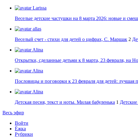
Larissa
Веселые детские частушки на 8 марта 2026: новые и сме
allas
Веселый счет - стихи для детей о цифрах, С. Маршак
2
Де
Alina
Открытки, сделанные детьми к 8 марта, 23 февраля, на Н
Alina
Пословицы и поговорки к 23 февраля для детей: лучшая 
Alina
Детская песня, текст и ноты. Милая бабуленька
1
Детские 
Весь эфир
Войти
Ёжка
Рубрики