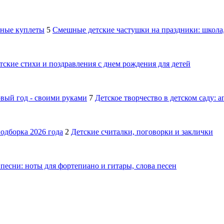
шные куплеты
5
Смешные детские частушки на праздники: школа,
тские стихи и поздравления с днем рождения для детей
овый год - своими руками
7
Детское творчество в детском саду: 
подборка 2026 года
2
Детские считалки, поговорки и заклички
песни: ноты для фортепиано и гитары, слова песен