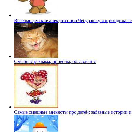
Веселые детские анекдоты про Чебурашку и крокодила Г
Смешная реклама, приколы, объявления
Самые смешные анекдоты про детей: забавные истории и 