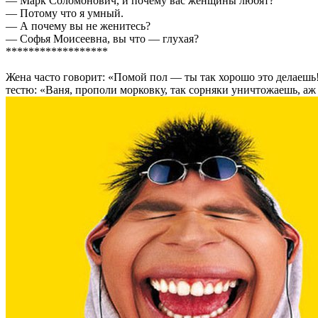
— Марк Соломонович, и почему вас женщины любят?
— Потому что я умный.
— А почему вы не женитесь?
— Софья Моисеевна, вы что — глухая?
******************
Жена часто говорит: «Помой пол — ты так хорошо это делаешь!
тестю: «Ваня, прополи морковку, так сорняки уничтожаешь, аж з