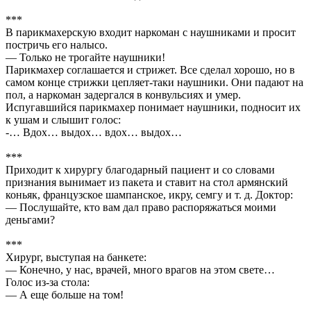
***
В парикмахерскую входит наркоман с наушниками и просит
постричь его налысо.
— Только не трогайте наушники!
Парикмахер соглашается и стрижет. Все сделал хорошо, но в
самом конце стрижки цепляет-таки наушники. Они падают на
пол, а наркоман задергался в конвульсиях и умер.
Испугавшийся парикмахер понимает наушники, подносит их
к ушам и слышит голос:
-… Вдох… выдох… вдох… выдох…
***
Приходит к хирургу благодарный пациент и со словами
признания вынимает из пакета и ставит на стол армянский
коньяк, французское шампанское, икру, семгу и т. д. Доктор:
— Послушайте, кто вам дал право распоряжаться моими
деньгами?
***
Хирург, выступая на банкете:
— Конечно, у нас, врачей, много врагов на этом свете…
Голос из-за стола:
— А еще больше на том!