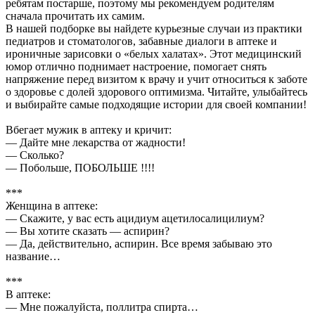
ребятам постарше, поэтому мы рекомендуем родителям
сначала прочитать их самим.
В нашей подборке вы найдете курьезные случаи из практики
педиатров и стоматологов, забавные диалоги в аптеке и
ироничные зарисовки о «белых халатах». Этот медицинский
юмор отлично поднимает настроение, помогает снять
напряжение перед визитом к врачу и учит относиться к заботе
о здоровье с долей здорового оптимизма. Читайте, улыбайтесь
и выбирайте самые подходящие истории для своей компании!
Вбегает мужик в аптеку и кричит:
— Дайте мне лекарства от жадности!
— Сколько?
— Побольше, ПОБОЛЬШЕ !!!!
***
Женщина в аптеке:
— Скажите, у вас есть ацидиум ацетилосалицилиум?
— Вы хотите сказать — аспирин?
— Да, действительно, аспирин. Все время забываю это
название…
***
В аптеке:
— Мне пожалуйста, поллитра спирта…