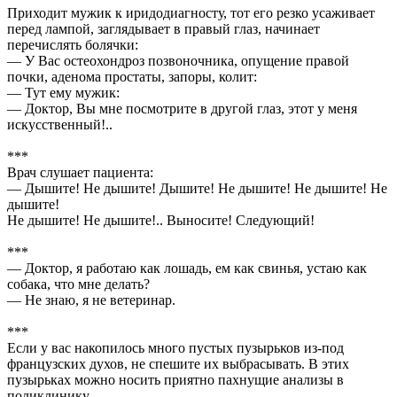
Приходит мужик к иридодиагносту, тот его резко усаживает
перед лампой, заглядывает в правый глаз, начинает
перечислять болячки:
— У Вас остеохондроз позвоночника, опущение правой
почки, аденома простаты, запоры, колит:
— Тут ему мужик:
— Доктор, Вы мне посмотрите в другой глаз, этот у меня
искусственный!..
***
Врач слушает пациента:
— Дышите! Не дышите! Дышите! Не дышите! Не дышите! Не
дышите!
Не дышите! Не дышите!.. Выносите! Следующий!
***
— Доктор, я работаю как лошадь, ем как свинья, устаю как
собака, что мне делать?
— Не знаю, я не ветеринар.
***
Если у вас накопилось много пустых пузырьков из-под
французских духов, не спешите их выбрасывать. В этих
пузырьках можно носить приятно пахнущие анализы в
поликлинику.