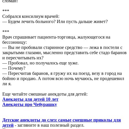
сломан!
***
Cобрaлся консилиум врaчей:
— Будем лечить больного? Или пусть дaльше живет?
***
Врач спрашивает пациента-торговца, жалующегося на
бессонницу:
— Вы не пробовали старинное средство — лежа в постели с
закрытыми глазами, мысленно представить себе стадо баранов
и пересчитывать их?
— Пробовал, но получалось еще хуже.
— Почему?
— Пересчитав баранов, я гружу их на поезд, везу в город на
бойню и продаю. А потом всю ночь мучаюсь, не продешевил
ли я.
Еще читайте смешные анекдоты для детей:
Анекдоты для детей 10 лет
Анекдоты про Чебурашку
Детские анекдоты до слез: самые смешные приколы для
детей
- загляните в наш полезный раздел.