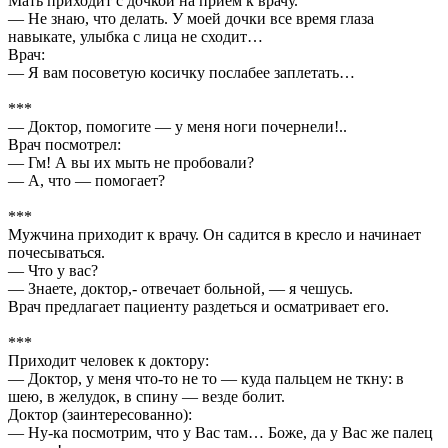
Мать приходит с дочкой на прием к врачу.
— Не знаю, что делать. У моей дочки все время глаза
навыкате, улыбка с лица не сходит…
Врач:
— Я вам посоветую косичку послабее заплетать…
***
— Доктор, помогите — у меня ноги почернели!..
Врач посмотрел:
— Гм! А вы их мыть не пробовали?
— А, что — помогает?
***
Мужчина приходит к врачу. Он садится в кресло и начинает
почесываться.
— Что у вас?
— Знаете, доктор,- отвечает больной, — я чешусь.
Врач предлагает пациенту раздеться и осматривает его.
***
Приходит человек к доктору:
— Доктор, у меня что-то не то — куда пальцем не ткну: в
шею, в желудок, в спину — везде болит.
Доктор (заинтересованно):
— Hу-ка посмотрим, что у Вас там… Боже, да у Вас же палец