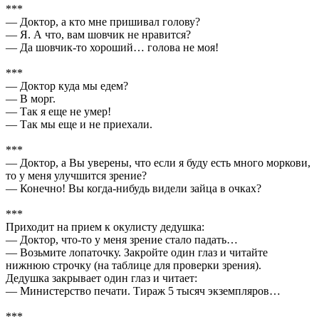
***
— Доктор, а кто мне пришивал голову?
— Я. А что, вам шовчик не нравится?
— Да шовчик-то хороший… голова не моя!
***
— Доктор куда мы едем?
— В морг.
— Так я еще не умер!
— Так мы еще и не приехали.
***
— Доктор, а Вы уверены, что если я буду есть много моркови,
то у меня улучшится зрение?
— Конечно! Вы когда-нибудь видели зайца в очках?
***
Приходит на прием к окулисту дедушка:
— Доктор, что-то у меня зрение стало падать…
— Возьмите лопаточку. Закройте один глаз и читайте
нижнюю строчку (на таблице для проверки зрения).
Дедушка закрывает один глаз и читает:
— Министерство печати. Тираж 5 тысяч экземпляров…
***