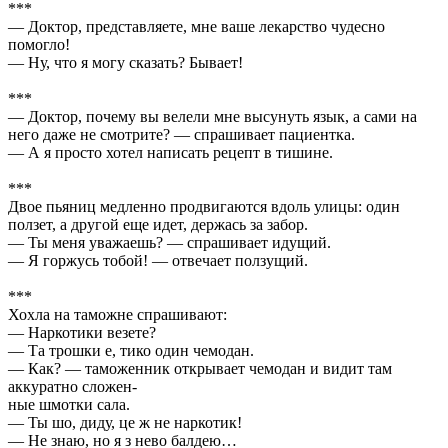
***
— Доктор, представляете, мне ваше лекарство чудесно
помогло!
— Ну, что я могу сказать? Бывает!
***
— Доктор, почему вы велели мне высунуть язык, а сами на
него даже не смотрите? — спрашивает пациентка.
— А я просто хотел написать рецепт в тишине.
***
Двое пьяниц медленно продвигаются вдоль улицы: один
ползет, а другой еще идет, держась за забор.
— Ты меня уважаешь? — спрашивает идущий.
— Я горжусь тобой! — отвечает ползущий.
***
Хохла на таможне спрашивают:
— Наркотики везете?
— Та трошки е, тико один чемодан.
— Как? — таможенник открывает чемодан и видит там
аккуратно сложен-
ные шмотки сала.
— Ты шо, диду, це ж не наркотик!
— Не знаю, но я з нево балдею…