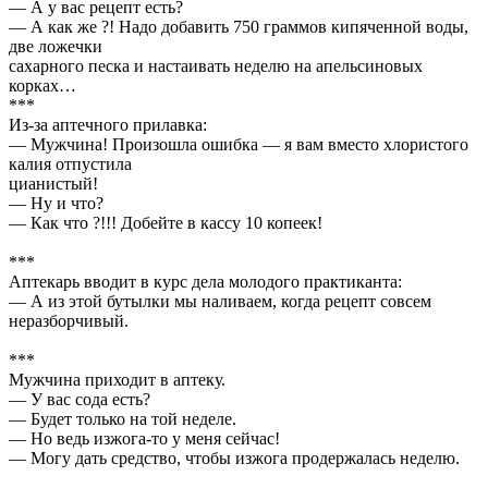
— А у вас рецепт есть?
— А как же ?! Надо добавить 750 граммов кипяченной воды,
две ложечки
сахарного песка и настаивать неделю на апельсиновых
корках…
***
Из-за аптечного прилавка:
— Мужчина! Произошла ошибка — я вам вместо хлористого
калия отпустила
цианистый!
— Ну и что?
— Как что ?!!! Добейте в кассу 10 копеек!
***
Аптекарь вводит в курс дела молодого практиканта:
— А из этой бутылки мы наливаем, когда рецепт совсем
неразборчивый.
***
Мужчина приходит в аптеку.
— У вас сода есть?
— Будет только на той неделе.
— Но ведь изжога-то у меня сейчас!
— Могу дать средство, чтобы изжога продержалась неделю.