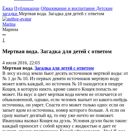
Ёжка
Публикации
Образование и воспитание
Детские
загадки
Мертвая вода. Загадка для детей с ответом
Marina
Марина
••
1
Мертвая вода. Загадка для детей с ответом
4 июля 2016, 22:03
Мертвая вода.
Загадка для детей с ответом
В лесу из-под земли бьют десять источников мертвой воды: от
№ 1 до № 10. Из первых девяти источников мертвую воду
может взять каждый,
но источник № 10 находится в пещере
Кощея, в которую никто, кроме самого Кощея попасть не
может. На вкус и цвет мертвая вода ничем не отличается от
обыкновенной, однако, если человек выпьет из какого-нибудь
источника, он умрет. Спасти его может только одно: если он
запьет ядом из источника, номер которого больше. А если он
сразу выпьет десятый яд, то ему уже ничто не поможет.
Иванушка вызвал Кощея на дуэль. Условия дуэли были такие:
каждый приносит с собой кружку с жидкостью и дает ее