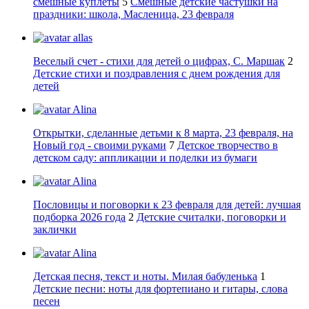
смешные куплеты
5
Смешные детские частушки на
праздники: школа, Масленица, 23 февраля
allas
Веселый счет - стихи для детей о цифрах, С. Маршак
2
Детские стихи и поздравления с днем рождения для
детей
Alina
Открытки, сделанные детьми к 8 марта, 23 февраля, на
Новый год - своими руками
7
Детское творчество в
детском саду: аппликации и поделки из бумаги
Alina
Пословицы и поговорки к 23 февраля для детей: лучшая
подборка 2026 года
2
Детские считалки, поговорки и
заклички
Alina
Детская песня, текст и ноты. Милая бабуленька
1
Детские песни: ноты для фортепиано и гитары, слова
песен