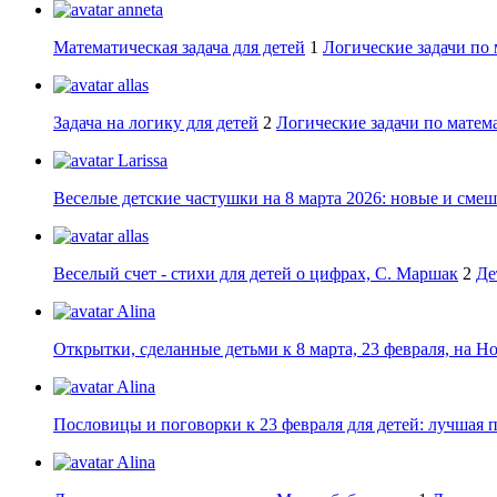
anneta
Математическая задача для детей
1
Логические задачи по 
allas
Задача на логику для детей
2
Логические задачи по матема
Larissa
Веселые детские частушки на 8 марта 2026: новые и сме
allas
Веселый счет - стихи для детей о цифрах, С. Маршак
2
Де
Alina
Открытки, сделанные детьми к 8 марта, 23 февраля, на Н
Alina
Пословицы и поговорки к 23 февраля для детей: лучшая 
Alina