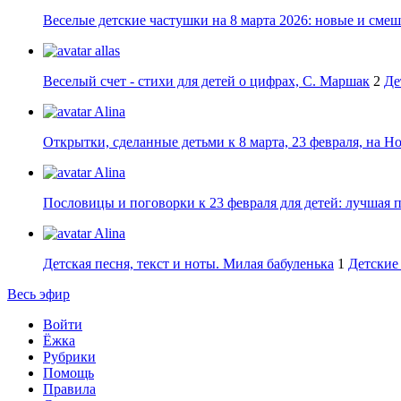
Веселые детские частушки на 8 марта 2026: новые и сме
allas
Веселый счет - стихи для детей о цифрах, С. Маршак
2
Де
Alina
Открытки, сделанные детьми к 8 марта, 23 февраля, на Н
Alina
Пословицы и поговорки к 23 февраля для детей: лучшая 
Alina
Детская песня, текст и ноты. Милая бабуленька
1
Детские 
Весь эфир
Войти
Ёжка
Рубрики
Помощь
Правила