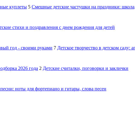
шные куплеты
5
Смешные детские частушки на праздники: школа,
тские стихи и поздравления с днем рождения для детей
овый год - своими руками
7
Детское творчество в детском саду: 
подборка 2026 года
2
Детские считалки, поговорки и заклички
песни: ноты для фортепиано и гитары, слова песен