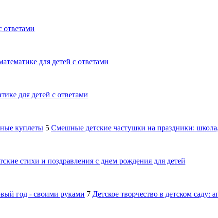
с ответами
математике для детей с ответами
тике для детей с ответами
шные куплеты
5
Смешные детские частушки на праздники: школа,
тские стихи и поздравления с днем рождения для детей
овый год - своими руками
7
Детское творчество в детском саду: 