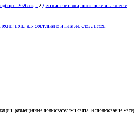
подборка 2026 года
2
Детские считалки, поговорки и заклички
песни: ноты для фортепиано и гитары, слова песен
икации, размещенные пользователями сайта. Использование мате