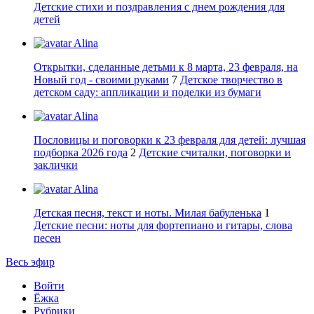
Детские стихи и поздравления с днем рождения для
детей
Alina
Открытки, сделанные детьми к 8 марта, 23 февраля, на
Новый год - своими руками
7
Детское творчество в
детском саду: аппликации и поделки из бумаги
Alina
Пословицы и поговорки к 23 февраля для детей: лучшая
подборка 2026 года
2
Детские считалки, поговорки и
заклички
Alina
Детская песня, текст и ноты. Милая бабуленька
1
Детские песни: ноты для фортепиано и гитары, слова
песен
Весь эфир
Войти
Ёжка
Рубрики