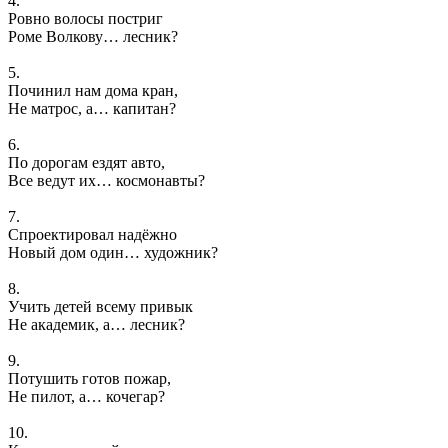
4.
Ровно волосы постриг
Роме Волкову… лесник?
5.
Починил нам дома кран,
Не матрос, а… капитан?
6.
По дорогам ездят авто,
Все ведут их… космонавты?
7.
Спроектировал надёжно
Новый дом один… художник?
8.
Учить детей всему привык
Не академик, а… лесник?
9.
Потушить готов пожар,
Не пилот, а… кочегар?
10.