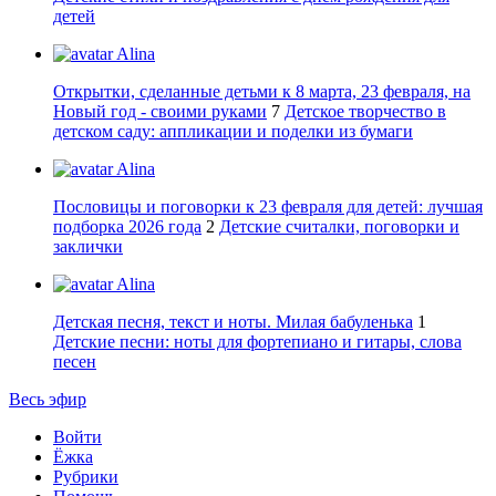
детей
Alina
Открытки, сделанные детьми к 8 марта, 23 февраля, на
Новый год - своими руками
7
Детское творчество в
детском саду: аппликации и поделки из бумаги
Alina
Пословицы и поговорки к 23 февраля для детей: лучшая
подборка 2026 года
2
Детские считалки, поговорки и
заклички
Alina
Детская песня, текст и ноты. Милая бабуленька
1
Детские песни: ноты для фортепиано и гитары, слова
песен
Весь эфир
Войти
Ёжка
Рубрики