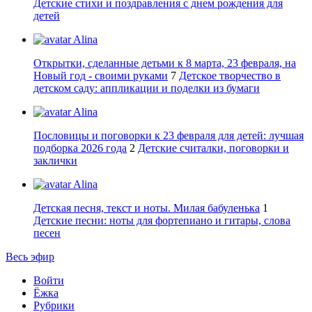
Детские стихи и поздравления с днем рождения для
детей
Alina
Открытки, сделанные детьми к 8 марта, 23 февраля, на
Новый год - своими руками
7
Детское творчество в
детском саду: аппликации и поделки из бумаги
Alina
Пословицы и поговорки к 23 февраля для детей: лучшая
подборка 2026 года
2
Детские считалки, поговорки и
заклички
Alina
Детская песня, текст и ноты. Милая бабуленька
1
Детские песни: ноты для фортепиано и гитары, слова
песен
Весь эфир
Войти
Ёжка
Рубрики