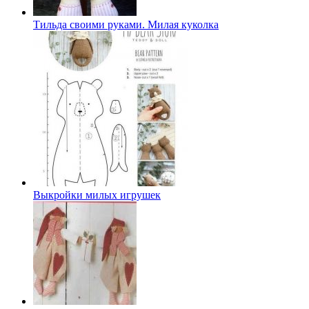
Тильда своими руками. Милая куколка
Выкройки милых игрушек