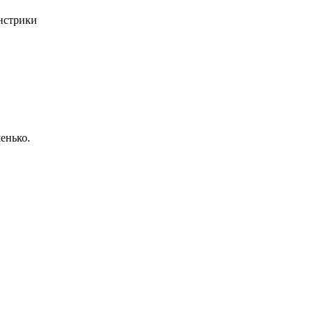
нстрики
енько.