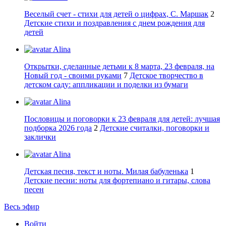
Веселый счет - стихи для детей о цифрах, С. Маршак
2
Детские стихи и поздравления с днем рождения для
детей
Alina
Открытки, сделанные детьми к 8 марта, 23 февраля, на
Новый год - своими руками
7
Детское творчество в
детском саду: аппликации и поделки из бумаги
Alina
Пословицы и поговорки к 23 февраля для детей: лучшая
подборка 2026 года
2
Детские считалки, поговорки и
заклички
Alina
Детская песня, текст и ноты. Милая бабуленька
1
Детские песни: ноты для фортепиано и гитары, слова
песен
Весь эфир
Войти