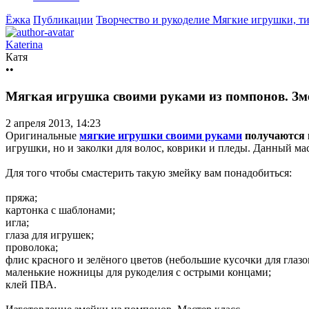
Ёжка
Публикации
Творчество и рукоделие
Мягкие игрушки, т
Katerina
Катя
••
Мягкая игрушка своими руками из помпонов. Зм
2 апреля 2013, 14:23
Оригинальные
мягкие игрушки своими руками
получаются 
игрушки, но и заколки для волос, коврики и пледы. Данный ма
Для того чтобы смастерить такую змейку вам понадобиться:
пряжа;
картонка с шаблонами;
игла;
глаза для игрушек;
проволока;
флис красного и зелёного цветов (небольшие кусочки для глазок
маленькие ножницы для рукоделия с острыми концами;
клей ПВА.