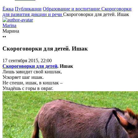
Ёжка
Публикации
Образование и воспитание
Скороговорки
для развития дикции и речи
Скороговорки для детей. Ишак
Marina
Марина
••
Скороговорки для детей. Ишак
17 сентября 2015, 22:00
Скороговорки для детей
. Ишак
Лишь завидит свой кишлак,
Ускоряет шаг ишак.
Не спеши, ишак, в кишлак –
Упадёшь с горы в овраг.