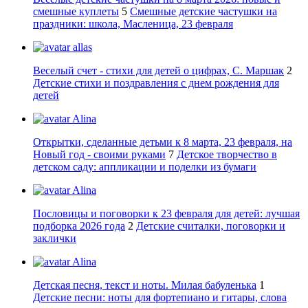
смешные куплеты
5
Смешные детские частушки на
праздники: школа, Масленица, 23 февраля
allas
Веселый счет - стихи для детей о цифрах, С. Маршак
2
Детские стихи и поздравления с днем рождения для
детей
Alina
Открытки, сделанные детьми к 8 марта, 23 февраля, на
Новый год - своими руками
7
Детское творчество в
детском саду: аппликации и поделки из бумаги
Alina
Пословицы и поговорки к 23 февраля для детей: лучшая
подборка 2026 года
2
Детские считалки, поговорки и
заклички
Alina
Детская песня, текст и ноты. Милая бабуленька
1
Детские песни: ноты для фортепиано и гитары, слова