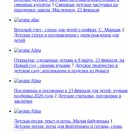
смешные куплеты
5
Смешные детские частушки на
праздники: школа, Масленица, 23 февраля
allas
Веселый счет - стихи для детей о цифрах, С. Маршак
2
Детские стихи и поздравления с днем рождения для
детей
Alina
Открытки, сделанные детьми к 8 марта, 23 февраля, на
Новый год - своими руками
7
Детское творчество в
детском саду: аппликации и поделки из бумаги
Alina
Пословицы и поговорки к 23 февраля для детей: лучшая
подборка 2026 года
2
Детские считалки, поговорки и
заклички
Alina
Детская песня, текст и ноты. Милая бабуленька
1
Детские песни: ноты для фортепиано и гитары, слова