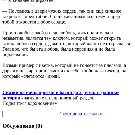
— Я сильнее запираю её.
— Не ломись в двери чужих сердец, так они ещё сильнее
закроются пред тобой. Стань желанным «гостем» и пред
тобой откроется любое сердце.
Просто люби людей и ведь любовь, хоть она и мала и
незаметна, является тем ключом, который может открыть
замок любого сердца, даже тот, который давно не открывался.
Главное, что бы эта любовь была искренняя и не была
поддельной.
Возьми пример с цветка, который не гоняется за пчёлами, а
даря им нектар, привлекает их к себе. Любовь — нектар, на
который «слетаются» люди.
Сказки на ночь, притчи и басни для детей: страшные
истории
- загляните в наш полезный раздел.
Поделиться вдохновением
Скопировать ссылку
Обсуждение (0)