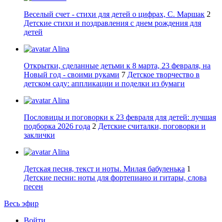
Веселый счет - стихи для детей о цифрах, С. Маршак
2
Детские стихи и поздравления с днем рождения для
детей
Alina
Открытки, сделанные детьми к 8 марта, 23 февраля, на
Новый год - своими руками
7
Детское творчество в
детском саду: аппликации и поделки из бумаги
Alina
Пословицы и поговорки к 23 февраля для детей: лучшая
подборка 2026 года
2
Детские считалки, поговорки и
заклички
Alina
Детская песня, текст и ноты. Милая бабуленька
1
Детские песни: ноты для фортепиано и гитары, слова
песен
Весь эфир
Войти