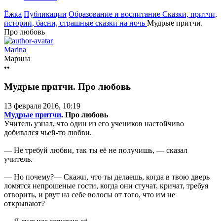
Ёжка
Публикации
Образование и воспитание
Сказки, притчи,
истории, басни, страшные сказки на ночь
Мудрые притчи.
Про любовь
Marina
Марина
••
Мудрые притчи. Про любовь
13 февраля 2016, 10:19
Мудрые притчи
. Про любовь
Учитель узнал, что один из его учеников настойчиво
добивался чьей-то любви.
— Не требуй любви, так ты её не получишь, — сказал
учитель.
— Но почему?— Скажи, что ты делаешь, когда в твою дверь
ломятся непрошеные гости, когда они стучат, кричат, требуя
отворить, и рвут на себе волосы от того, что им не
открывают?