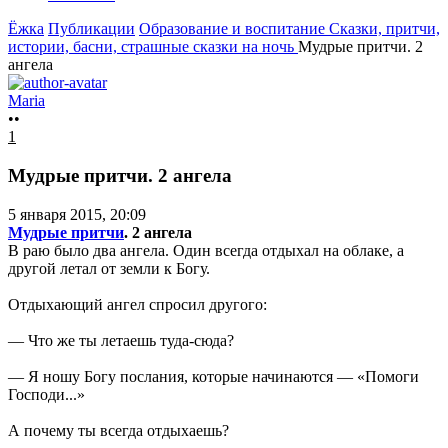
Ёжка
Публикации
Образование и воспитание
Сказки, притчи,
истории, басни, страшные сказки на ночь
Мудрые притчи. 2
ангела
Maria
••
1
Мудрые притчи. 2 ангела
5 января 2015, 20:09
Мудрые притчи
. 2 ангела
В раю было два ангела. Один всегда отдыхал на облаке, а
другой летал от земли к Богу.
Отдыхающий ангел спросил другого:
— Что же ты летаешь туда-сюда?
— Я ношу Богу послания, которые начинаются — «Помоги
Господи...»
А почему ты всегда отдыхаешь?