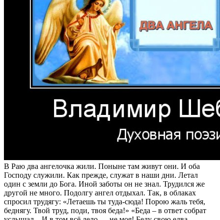
В Раю два ангелочка жили. Поныне там живут они. И оба
Господу служили. Как прежде, служат в наши дни. Летал
один с земли до Бога. Иной заботы он не знал. Трудился же
другой не много. Подолгу ангел отдыхал. Так, в облаках
спросил трудягу: «Летаешь ты туда-сюда! Порою жаль тебя,
беднягу. Твой труд, поди, твоя беда!» «Беда – в ответ собрат
услышал – И в том всё дело — не моя! Беду свою едва