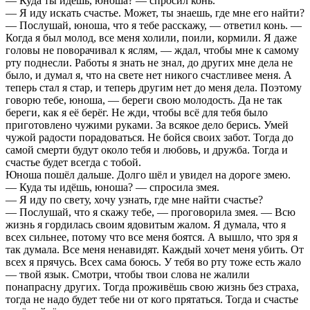
— Куда ты идёшь, юноша? — спросил конь.
— Я иду искать счастье. Может, ты знаешь, где мне его найти?
— Послушай, юноша, что я тебе расскажу, — ответил конь. —
Когда я был молод, все меня холили, поили, кормили. Я даже
головы не поворачивал к яслям, — ждал, чтобы мне к самому
рту поднесли. Работы я знать не знал, до других мне дела не
было, и думал я, что на свете нет никого счастливее меня. А
теперь стал я стар, и теперь другим нет до меня дела. Поэтому
говорю тебе, юноша, — береги свою молодость. Да не так
береги, как я её берёг. Не жди, чтобы всё для тебя было
приготовлено чужими руками. За всякое дело берись. Умей
чужой радости порадоваться. Не бойся своих забот. Тогда до
самой смерти будут около тебя и любовь, и дружба. Тогда и
счастье будет всегда с тобой.
Юноша пошёл дальше. Долго шёл и увидел на дороге змею.
— Куда ты идёшь, юноша? — спросила змея.
— Я иду по свету, хочу узнать, где мне найти счастье?
— Послушай, что я скажу тебе, — проговорила змея. — Всю
жизнь я гордилась своим ядовитым жалом. Я думала, что я
всех сильнее, потому что все меня боятся. А вышло, что зря я
так думала. Все меня ненавидят. Каждый хочет меня убить. От
всех я прячусь. Всех сама боюсь. У тебя во рту тоже есть жало
— твой язык. Смотри, чтобы твои слова не жалили
понапрасну других. Тогда проживёшь свою жизнь без страха,
тогда не надо будет тебе ни от кого прятаться. Тогда и счастье