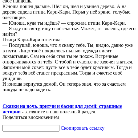
своё найдёшь.
Юноша пошёл дальше. Шёл он, шёл и увидел дерево. А на
дереве сидела птица Кари-Кари. Перья у неё яркие, голубые,
блестящие.
— Юноша, куда ты идёшь? — спросила птица Кари-Кари.
— Я иду по свету, ищу своё счастье. Может, ты знаешь, где его
найти?
Птица Кари-Кари ответила:
— Послушай, юноша, что я скажу тебе. Ты, видно, давно уже
в пути. Лицо твоё покрылось пылью, одежда висит
лохмотьями. Сам на себя стал ты не похож. Встречные
отворачиваются от тебя. С тобой и счастье не захочет знаться.
Запомни мой совет: пусть всё в тебе будет красивым. Тогда и
вокруг тебя всё станет прекрасным. Тогда и счастье своё
увидишь.
И юноша вернулся домой. Он теперь знал, что за счастьем
никуда не надо ходить.
Сказки на ночь, притчи и басни для детей: страшные
истории
- загляните в наш полезный раздел.
Поделиться вдохновением
Скопировать ссылку