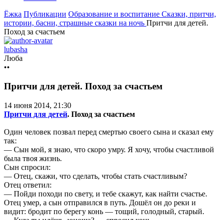
Ёжка
Публикации
Образование и воспитание
Сказки, притчи,
истории, басни, страшные сказки на ночь
Притчи для детей.
Поход за счастьем
lubasha
Люба
••
Притчи для детей. Поход за счастьем
14 июня 2014, 21:30
Притчи для детей
. Поход за счастьем
Один человек позвал перед смертью своего сына и сказал ему
так:
— Сын мой, я знаю, что скоро умру. Я хочу, чтобы счастливой
была твоя жизнь.
Сын спросил:
— Отец, скажи, что сделать, чтобы стать счастливым?
Отец ответил:
— Пойди походи по свету, и тебе скажут, как найти счастье.
Отец умер, а сын отправился в путь. Дошёл он до реки и
видит: бродит по берегу конь — тощий, голодный, старый.