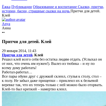
Ёжка
Публикации
Образование и воспитание
Сказки, притчи,
истории, басни, страшные сказки на ночь
Притчи для детей.
Клей
Anya
Анна
••
Притчи для детей. Клей
29 января 2014, 11:43
Притчи для детей
. Клей
Решил клей всего себя без остатка людям отдать. (Услыхал он
от них, что очень им нужен!). Вылез из тюбика – и ну по
всему дому работать!
Работал-работал…
Все пары обуви друг с дружкой склеил, стулья к столу, стол –
к полу. Не забыл даже прищепки – приклеил их к бельевой
веревке так, что их теперь только с ней можно было оторвать.
Клей-то был крепкий – намертво клеил.