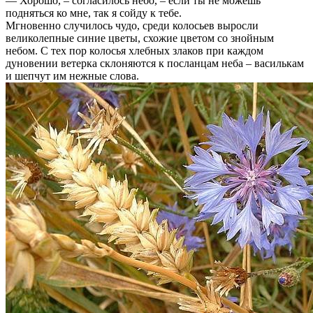
— Хорошо, – согласилось небо, – если ты не можешь
подняться ко мне, так я сойду к тебе.
Мгновенно случилось чудо, среди колосьев выросли
великолепные синие цветы, схожие цветом со знойным
небом. С тех пор колосья хлебных злаков при каждом
дуновении ветерка склоняются к посланцам неба – василькам
и шепчут им нежные слова.