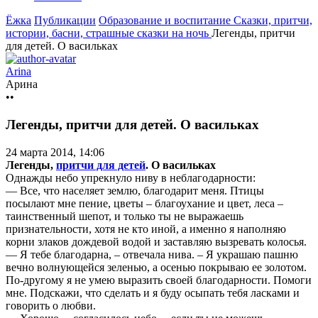
Ёжка
Публикации
Образование и воспитание
Сказки, притчи,
истории, басни, страшные сказки на ночь
Легенды, притчи
для детей. О васильках
Arina
Арина
••
Легенды, притчи для детей. О васильках
24 марта 2014, 14:06
Легенды,
притчи для детей
. О васильках
Однажды небо упрекнуло ниву в неблагодарности:
— Все, что населяет землю, благодарит меня. Птицы
посылают мне пение, цветы – благоухание и цвет, леса –
таинственный шепот, и только ты не выражаешь
признательности, хотя не кто иной, а именно я наполняю
корни злаков дождевой водой и заставляю вызревать колосья.
— Я тебе благодарна, – отвечала нива. – Я украшаю пашню
вечно волнующейся зеленью, а осенью покрываю ее золотом.
По-другому я не умею выразить своей благодарности. Помоги
мне. Подскажи, что сделать и я буду осыпать тебя ласками и
говорить о любви.