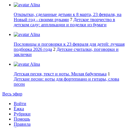
Alina
Открытки, сделанные детьми к 8 марта, 23 февраля, на
Новый год - своими руками
7
Детское творчество в
детском саду: аппликации и поделки из бумаги
Alina
Пословицы и поговорки к 23 февраля для детей: лучшая
подборка 2026 года
2
Детские считалки, поговорки и
заклички
Alina
Детская песня, текст и ноты. Милая бабуленька
1
Детские песни: ноты для фортепиано и гитары, слова
песен
Весь эфир
Войти
Ёжка
Рубрики
Помощь
Правила