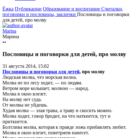
Ёжка
Публикации
Образование и воспитание
Считалки,
поговорки и пословицы, заклички
Пословицы и поговорки
для детей, про молву
Marina
Марина
••
Пословицы и поговорки для детей, про молву
31 августа 2014, 15:02
Пословицы и поговорки для детей
, про молву
Людская молва, что морская волна.
Молва не по лесу ходит, — по людям.
Ветром море колышет, молвою — народ.
Молва в окно влезет.
На молву нет суда.
От молвы не уйдешь.
Худая молва — злая трава, а траву и скосить можно.
Молва ходит, говор бродит, на что наткнется, тут и
приткнется.
Болтлива молва, которая к правде ложь прибавлять любит.
Молва в окно влезет, поветрием нанесет.