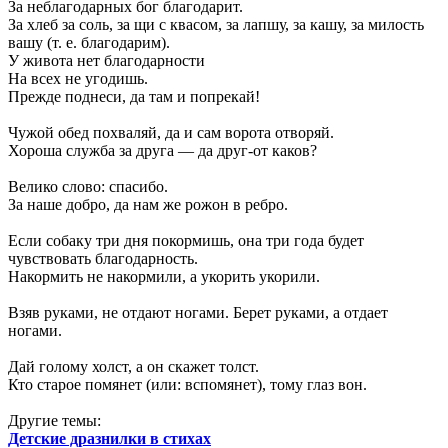
За неблагодарных бог благодарит.
За хлеб за соль, за щи с квасом, за лапшу, за кашу, за милость
вашу (т. е. благодарим).
У живота нет благодарности
На всех не угодишь.
Прежде поднеси, да там и попрекай!
Чужой обед похваляй, да и сам ворота отворяй.
Хороша служба за друга — да друг-от каков?
Велико слово: спасибо.
За наше добро, да нам же рожон в ребро.
Если собаку три дня покормишь, она три года будет
чувствовать благодарность.
Накормить не накормили, а укорить укорили.
Взяв руками, не отдают ногами. Берет руками, а отдает
ногами.
Дай голому холст, а он скажет толст.
Кто старое помянет (или: вспомянет), тому глаз вон.
Другие темы:
Детские дразнилки в стихах