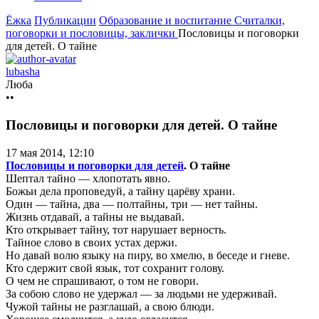
Ёжка
Публикации
Образование и воспитание
Считалки,
поговорки и пословицы, заклички
Пословицы и поговорки
для детей. О тайне
lubasha
Люба
••
Пословицы и поговорки для детей. О тайне
17 мая 2014, 12:10
Пословицы и поговорки для детей
. О тайне
Шептал тайно — хлопотать явно.
Божьи дела проповедуй, а тайну царёву храни.
Один — тайна, два — полтайны, три — нет тайны.
Жизнь отдавай, а тайны не выдавай.
Кто открывает тайну, тот нарушает верность.
Тайное слово в своих устах держи.
Но давай волю языку на пиру, во хмелю, в беседе и гневе.
Кто сдержит свой язык, тот сохранит голову.
О чем не спрашивают, о том не говори.
За собою слово не удержал — за людьми не удерживай.
Чужой тайны не разглашай, а свою блюди.