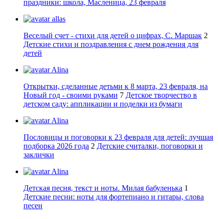
праздники: школа, Масленица, 23 февраля
allas
Веселый счет - стихи для детей о цифрах, С. Маршак
2
Детские стихи и поздравления с днем рождения для
детей
Alina
Открытки, сделанные детьми к 8 марта, 23 февраля, на
Новый год - своими руками
7
Детское творчество в
детском саду: аппликации и поделки из бумаги
Alina
Пословицы и поговорки к 23 февраля для детей: лучшая
подборка 2026 года
2
Детские считалки, поговорки и
заклички
Alina
Детская песня, текст и ноты. Милая бабуленька
1
Детские песни: ноты для фортепиано и гитары, слова
песен