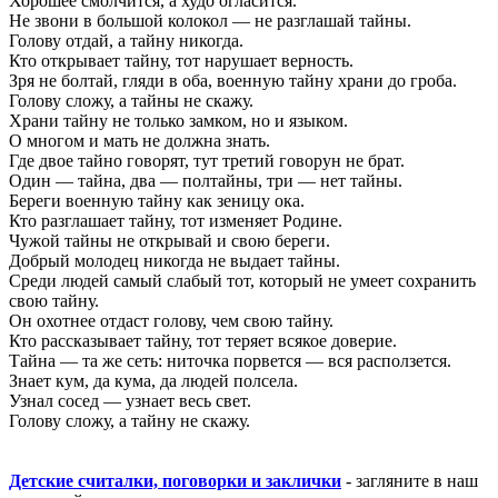
Хорошее смолчится, а худо огласится.
Не звони в большой колокол — не разглашай тайны.
Голову отдай, а тайну никогда.
Кто открывает тайну, тот нарушает верность.
Зря не болтай, гляди в оба, военную тайну храни до гроба.
Голову сложу, а тайны не скажу.
Храни тайну не только замком, но и языком.
О многом и мать не должна знать.
Где двое тайно говорят, тут третий говорун не брат.
Один — тайна, два — полтайны, три — нет тайны.
Береги военную тайну как зеницу ока.
Кто разглашает тайну, тот изменяет Родине.
Чужой тайны не открывай и свою береги.
Добрый молодец никогда не выдает тайны.
Среди людей самый слабый тот, который не умеет сохранить
свою тайну.
Он охотнее отдаст голову, чем свою тайну.
Кто рассказывает тайну, тот теряет всякое доверие.
Тайна — та же сеть: ниточка порвется — вся расползется.
Знает кум, да кума, да людей полсела.
Узнал сосед — узнает весь свет.
Голову сложу, а тайну не скажу.
Детские считалки, поговорки и заклички
- загляните в наш