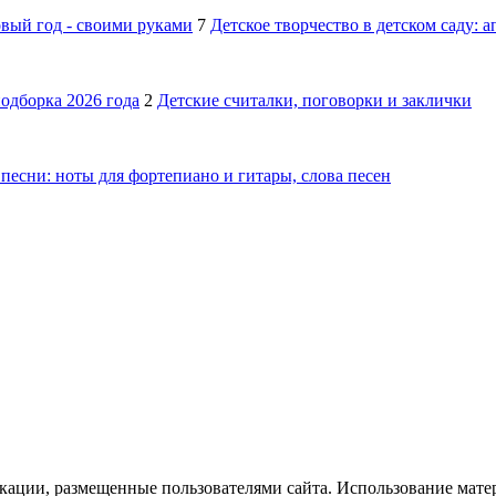
овый год - своими руками
7
Детское творчество в детском саду: 
подборка 2026 года
2
Детские считалки, поговорки и заклички
песни: ноты для фортепиано и гитары, слова песен
икации, размещенные пользователями сайта. Использование мате