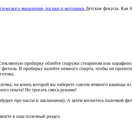
огического мышления, логики и моторики
Детские фокусы. Как б
 Стеклянную пробирку облейте снаружи стеарином или парафином
т фитиль. В пробирку налейте немного спирта, чтобы он пропита
готова.
лочка, на конец которой вы наберете совсем немного кашицы из
ного опыта! Не трогать смесь руками!
забудьте про пассы и заклинания). А затем коснитесь палочкой ф
ляните в наш полезный раздел.