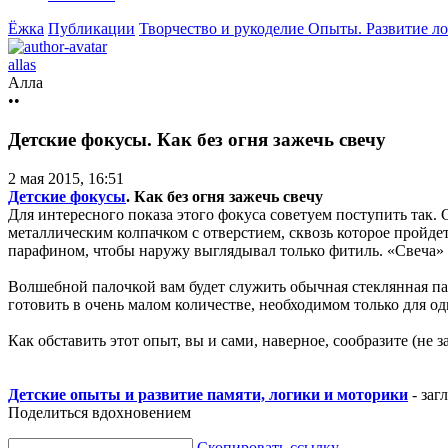
Ёжка
Публикации
Творчество и рукоделие
Опыты. Развитие л
allas
Алла
••
Детские фокусы. Как без огня зажечь свечу
2 мая 2015, 16:51
Детские фокусы
. Как без огня зажечь свечу
Для интересного показа этого фокуса советуем поступить так.
металлическим колпачком с отверстием, сквозь которое пройде
парафином, чтобы наружу выглядывал только фитиль. «Свеча» 
Волшебной палочкой вам будет служить обычная стеклянная па
готовить в очень малом количестве, необходимом только для од
Как обставить этот опыт, вы и сами, наверное, сообразите (не 
Детские опыты и развитие памяти, логики и моторики
- заг
Поделиться вдохновением
Скопировать ссылку