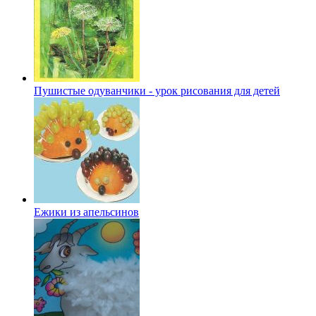
Пушистые одуванчики - урок рисования для детей
Ежики из апельсинов