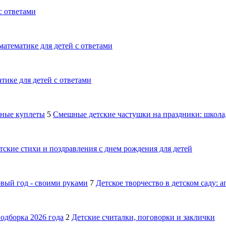
с ответами
математике для детей с ответами
тике для детей с ответами
шные куплеты
5
Смешные детские частушки на праздники: школа,
тские стихи и поздравления с днем рождения для детей
овый год - своими руками
7
Детское творчество в детском саду: 
подборка 2026 года
2
Детские считалки, поговорки и заклички