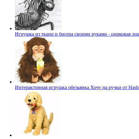
Игрушка из ткани и бисера своими руками - цирковая ло
Интерактивная игрушка обезьянка Хочу на ручки от Hasb