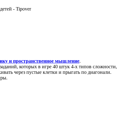
етей - Tipover
гику и пространственное мышление
.
заданий, которых в игре 40 штук 4-х типов сложности,
ивать через пустые клетки и прыгать по диагонали.
гры.