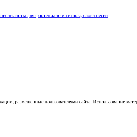
песни: ноты для фортепиано и гитары, слова песен
икации, размещенные пользователями сайта. Использование мате