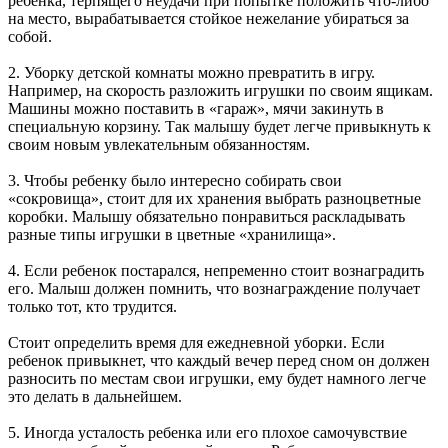
ребенка, терпящего неудачи при попытке положить что-либо
на место, вырабатывается стойкое нежелание убираться за
собой.
2. Уборку детской комнаты можно превратить в игру.
Например, на скорость разложить игрушки по своим ящикам.
Машины можно поставить в «гараж», мячи закинуть в
специальную корзину. Так малышу будет легче привыкнуть к
своим новым увлекательным обязанностям.
3. Чтобы ребенку было интересно собирать свои
«сокровища», стоит для их хранения выбрать разноцветные
коробки. Малышу обязательно понравиться раскладывать
разные типы игрушки в цветные «хранилища».
4. Если ребенок постарался, непременно стоит вознаградить
его. Малыш должен помнить, что вознаграждение получает
только тот, кто трудится.
Стоит определить время для ежедневной уборки. Если
ребенок привыкнет, что каждый вечер перед сном он должен
разносить по местам свои игрушки, ему будет намного легче
это делать в дальнейшем.
5. Иногда усталость ребенка или его плохое самочувствие