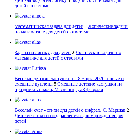
Детская задача на логику
1
Задачи со спичками для
детей с ответами
anneta
Математическая задача для детей
1
Логические задачи
по математике для детей с ответами
allas
Задача на логику для детей
2
Логические задачи по
математике для детей с ответами
Larissa
Веселые детские частушки на 8 марта 2026: новые и
смешные куплеты
5
Смешные детские частушки на
праздники: школа, Масленица, 23 февраля
allas
Веселый счет - стихи для детей о цифрах, С. Маршак
2
Детские стихи и поздравления с днем рождения для
детей
Alina