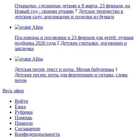
Открытки, сделанные детьми к 8 марта, 23 февраля, на
Новый год - своими руками
7
Детское творчество в
детском саду: аппликации и поделки из бумаги
Alina
Пословицы и поговорки к 23 февраля для детей: лучшая
подборка 2026 года
2
Детские считалки, поговорки и
заклички
Alina
Детская песня, текст и ноты. Милая бабуленька
1
Детские песни: ноты для фортепиано и гитары, слова
песен
Весь эфир
Войти
Ёжка
Рубрики
Помощь
Правила
Соглашение
Конфиденциальность