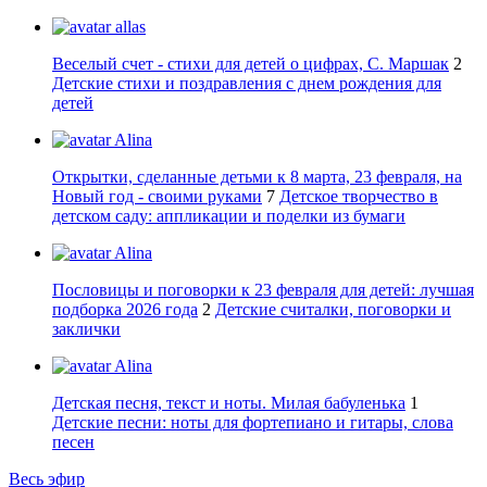
allas
Веселый счет - стихи для детей о цифрах, С. Маршак
2
Детские стихи и поздравления с днем рождения для
детей
Alina
Открытки, сделанные детьми к 8 марта, 23 февраля, на
Новый год - своими руками
7
Детское творчество в
детском саду: аппликации и поделки из бумаги
Alina
Пословицы и поговорки к 23 февраля для детей: лучшая
подборка 2026 года
2
Детские считалки, поговорки и
заклички
Alina
Детская песня, текст и ноты. Милая бабуленька
1
Детские песни: ноты для фортепиано и гитары, слова
песен
Весь эфир