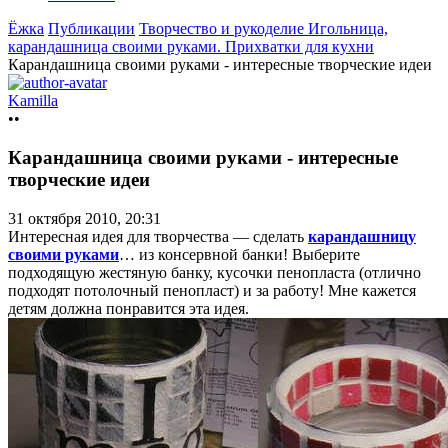
Ёжка
Публикации
Творчество и рукоделие
Игольница,
карандашница своими руками. Прихватки для кухни
Карандашница своими руками - интересные творческие идеи
Kamilla
••
Карандашница своими руками - интересные
творческие идеи
31 октября 2010, 20:31
Интересная идея для творчества — сделать
карандашницу
своими руками
… из консервной банки! Выберите
подходящую жестяную банку, кусочки пенопласта (отлично
подходят потолочный пенопласт) и за работу! Мне кажется
детям должна понравится эта идея.