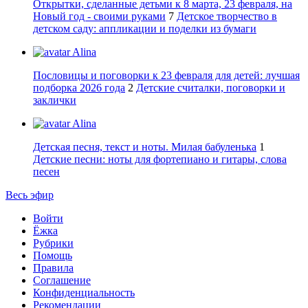
Открытки, сделанные детьми к 8 марта, 23 февраля, на
Новый год - своими руками
7
Детское творчество в
детском саду: аппликации и поделки из бумаги
Alina
Пословицы и поговорки к 23 февраля для детей: лучшая
подборка 2026 года
2
Детские считалки, поговорки и
заклички
Alina
Детская песня, текст и ноты. Милая бабуленька
1
Детские песни: ноты для фортепиано и гитары, слова
песен
Весь эфир
Войти
Ёжка
Рубрики
Помощь
Правила
Соглашение
Конфиденциальность
Рекомендации