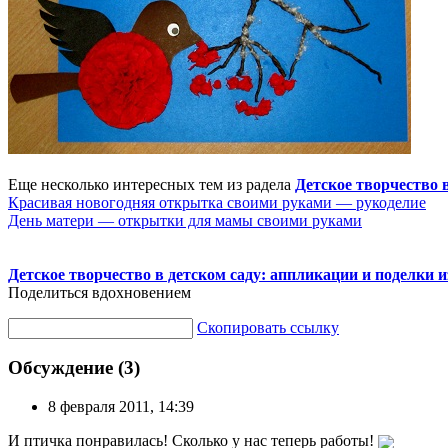
Еще несколько интересных тем из радела
Детское творчество в
Красивая новогодняя открытка своими руками — рукоделие
День матери — открытки для мамы своими руками
Детское творчество в детском саду: аппликации и поделки и
Поделиться вдохновением
Скопировать ссылку
Обсуждение (3)
8 февраля 2011, 14:39
И птичка понравилась! Сколько у нас теперь работы!