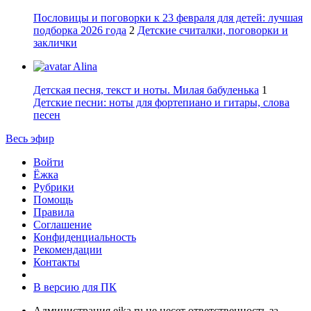
Пословицы и поговорки к 23 февраля для детей: лучшая
подборка 2026 года
2
Детские считалки, поговорки и
заклички
Alina
Детская песня, текст и ноты. Милая бабуленька
1
Детские песни: ноты для фортепиано и гитары, слова
песен
Весь эфир
Войти
Ёжка
Рубрики
Помощь
Правила
Соглашение
Конфиденциальность
Рекомендации
Контакты
В версию для ПК
Администрация ejka.ru не несет ответственность за