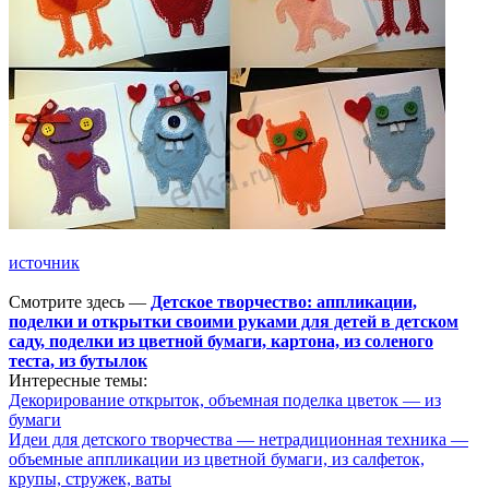
источник
Смотрите здесь —
Детское творчество: аппликации,
поделки и открытки своими руками для детей в детском
саду, поделки из цветной бумаги, картона, из соленого
теста, из бутылок
Интересные темы:
Декорирование открыток, объемная поделка цветок — из
бумаги
Идеи для детского творчества — нетрадиционная техника —
объемные аппликации из цветной бумаги, из салфеток,
крупы, стружек, ваты