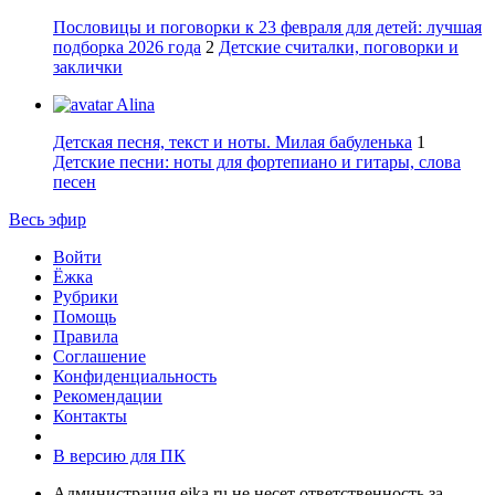
Пословицы и поговорки к 23 февраля для детей: лучшая
подборка 2026 года
2
Детские считалки, поговорки и
заклички
Alina
Детская песня, текст и ноты. Милая бабуленька
1
Детские песни: ноты для фортепиано и гитары, слова
песен
Весь эфир
Войти
Ёжка
Рубрики
Помощь
Правила
Соглашение
Конфиденциальность
Рекомендации
Контакты
В версию для ПК
Администрация ejka.ru не несет ответственность за