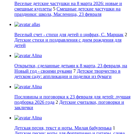
Веселые детские частушки на 8 марта 2026: новые и
смешные куплеты
5
Смешные детские частушки на
праздники: школа, Масленица, 23 февраля
allas
Веселый счет - стихи для детей о цифрах, С. Маршак
2
Детские стихи и поздравления с днем рождения для
детей
Alina
Открытки, сделанные детьми к 8 марта, 23 февраля, на
Новый год - своими руками
7
Детское творчество в
детском саду: аппликации и поделки из бумаги
Alina
Пословицы и поговорки к 23 февраля для детей: лучшая
подборка 2026 года
2
Детские считалки, поговорки и
заклички
Alina
Детская песня, текст и ноты. Милая бабуленька
1
Детские песни: ноты для фортепиано и гитары, слова