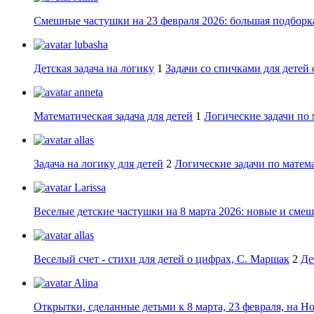
Смешные частушки на 23 февраля 2026: большая подборка
lubasha
Детская задача на логику
1
Задачи со спичками для детей 
anneta
Математическая задача для детей
1
Логические задачи по 
allas
Задача на логику для детей
2
Логические задачи по матема
Larissa
Веселые детские частушки на 8 марта 2026: новые и сме
allas
Веселый счет - стихи для детей о цифрах, С. Маршак
2
Де
Alina
Открытки, сделанные детьми к 8 марта, 23 февраля, на Н