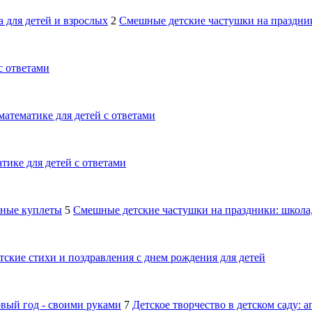
 для детей и взрослых
2
Смешные детские частушки на праздник
с ответами
математике для детей с ответами
тике для детей с ответами
шные куплеты
5
Смешные детские частушки на праздники: школа,
тские стихи и поздравления с днем рождения для детей
овый год - своими руками
7
Детское творчество в детском саду: 