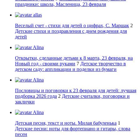
праздники: школа, Масленица, 23 февраля
allas
Веселый счет - стихи для детей о цифрах, С. Маршак
2
Детские стихи и поздравления с днем рождения для
детей
Alina
Открытки, сделанные детьми к 8 марта, 23 февраля, на
Новый год - своими руками
7
Детское творчество в
детском саду: аппликации и поделки из бумаги
Alina
Пословицы и поговорки к 23 февраля для детей: лучшая
подборка 2026 года
2
Детские считалки, поговорки и
заклички
Alina
Детская песня, текст и ноты. Милая бабуленька
1
Детские песни: ноты для фортепиано и гитары, слова
песен