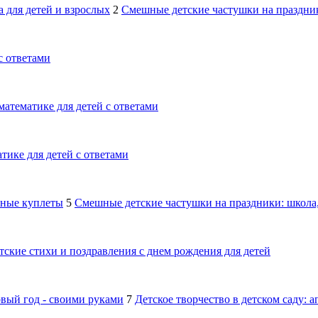
 для детей и взрослых
2
Смешные детские частушки на праздник
с ответами
математике для детей с ответами
тике для детей с ответами
шные куплеты
5
Смешные детские частушки на праздники: школа,
тские стихи и поздравления с днем рождения для детей
овый год - своими руками
7
Детское творчество в детском саду: 