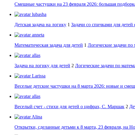
Смешные частушки на 23 февраля 2026: большая подборка
lubasha
Детская задача на логику
1
Задачи со спичками для детей 
anneta
Математическая задача для детей
1
Логические задачи по 
allas
Задача на логику для детей
2
Логические задачи по матема
Larissa
Веселые детские частушки на 8 марта 2026: новые и сме
allas
Веселый счет - стихи для детей о цифрах, С. Маршак
2
Де
Alina
Открытки, сделанные детьми к 8 марта, 23 февраля, на Н