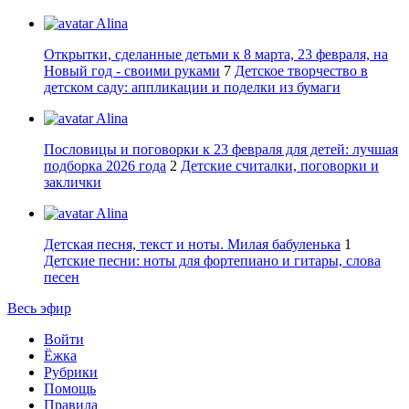
Alina
Открытки, сделанные детьми к 8 марта, 23 февраля, на
Новый год - своими руками
7
Детское творчество в
детском саду: аппликации и поделки из бумаги
Alina
Пословицы и поговорки к 23 февраля для детей: лучшая
подборка 2026 года
2
Детские считалки, поговорки и
заклички
Alina
Детская песня, текст и ноты. Милая бабуленька
1
Детские песни: ноты для фортепиано и гитары, слова
песен
Весь эфир
Войти
Ёжка
Рубрики
Помощь
Правила