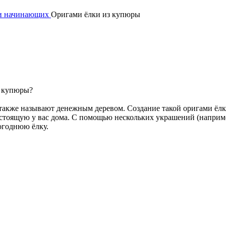
 и начинающих
Оригами ёлки из купюры
з купюры?
ь также называют денежным деревом. Создание такой оригами ёлк
 стоящую у вас дома. С помощью нескольких украшений (наприм
огоднюю ёлку.