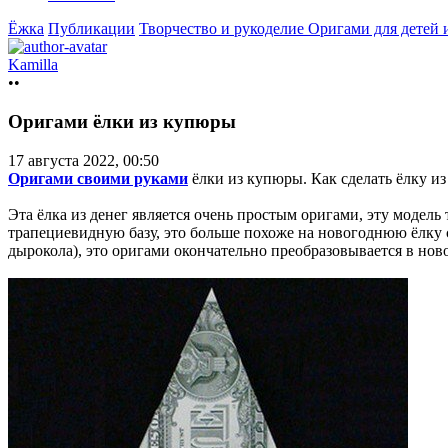
Ёжка
Публикации
Творчество и рукоделие
Оригами для детей
Kamilla
••
Оригами ёлки из купюры
17 августа 2022, 00:50
Оригами своими руками
ёлки из купюры. Как сделать ёлку и
Эта ёлка из денег является очень простым оригами, эту модел
трапециевидную базу, это больше похоже на новогоднюю ёлку
дырокола), это оригами окончательно преобразовывается в нов