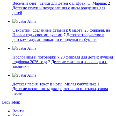
Веселый счет - стихи для детей о цифрах, С. Маршак
2
Детские стихи и поздравления с днем рождения для
детей
Alina
Открытки, сделанные детьми к 8 марта, 23 февраля, на
Новый год - своими руками
7
Детское творчество в
детском саду: аппликации и поделки из бумаги
Alina
Пословицы и поговорки к 23 февраля для детей: лучшая
подборка 2026 года
2
Детские считалки, поговорки и
заклички
Alina
Детская песня, текст и ноты. Милая бабуленька
1
Детские песни: ноты для фортепиано и гитары, слова
песен
Весь эфир
Войти
Ёжка