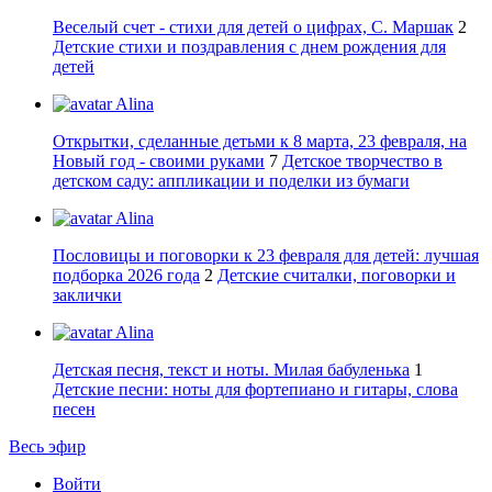
Веселый счет - стихи для детей о цифрах, С. Маршак
2
Детские стихи и поздравления с днем рождения для
детей
Alina
Открытки, сделанные детьми к 8 марта, 23 февраля, на
Новый год - своими руками
7
Детское творчество в
детском саду: аппликации и поделки из бумаги
Alina
Пословицы и поговорки к 23 февраля для детей: лучшая
подборка 2026 года
2
Детские считалки, поговорки и
заклички
Alina
Детская песня, текст и ноты. Милая бабуленька
1
Детские песни: ноты для фортепиано и гитары, слова
песен
Весь эфир
Войти