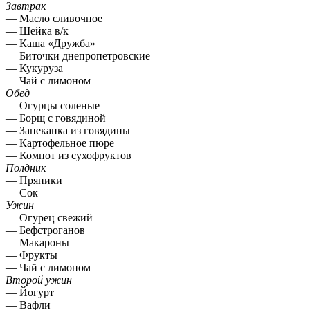
Завтрак
— Масло сливочное
— Шейка в/к
— Каша «Дружба»
— Биточки днепропетровские
— Кукуруза
— Чай с лимоном
Обед
— Огурцы соленые
— Борщ с говядиной
— Запеканка из говядины
— Картофельное пюре
— Компот из сухофруктов
Полдник
— Пряники
— Сок
Ужин
— Огурец свежий
— Бефстроганов
— Макароны
— Фрукты
— Чай с лимоном
Второй ужин
— Йогурт
— Вафли