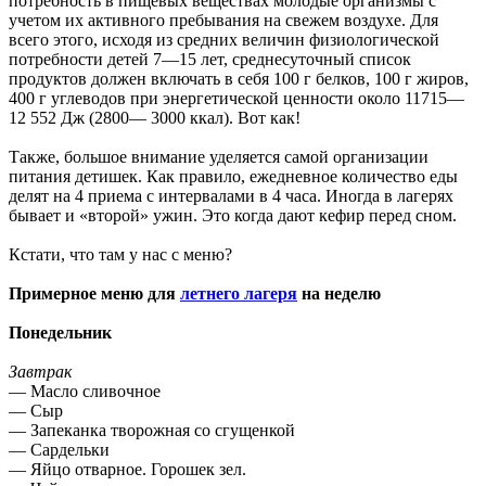
потребность в пищевых веществах молодые организмы с
учетом их активного пребывания на свежем воздухе. Для
всего этого, исходя из средних величин физиологической
потребности детей 7—15 лет, среднесуточный список
продуктов должен включать в себя 100 г белков, 100 г жиров,
400 г углеводов при энергетической ценности около 11715—
12 552 Дж (2800— 3000 ккал). Вот как!
Также, большое внимание уделяется самой организации
питания детишек. Как правило, ежедневное количество еды
делят на 4 приема с интервалами в 4 часа. Иногда в лагерях
бывает и «второй» ужин. Это когда дают кефир перед сном.
Кстати, что там у нас с меню?
Примерное меню для
летнего лагеря
на неделю
Понедельник
Завтрак
— Масло сливочное
— Сыр
— Запеканка творожная со сгущенкой
— Сардельки
— Яйцо отварное. Горошек зел.