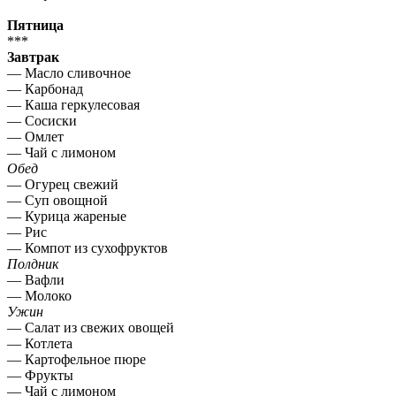
Пятница
***
Завтрак
— Масло сливочное
— Карбонад
— Каша геркулесовая
— Сосиски
— Омлет
— Чай с лимоном
Обед
— Огурец свежий
— Суп овощной
— Курица жареные
— Рис
— Компот из сухофруктов
Полдник
— Вафли
— Молоко
Ужин
— Салат из свежих овощей
— Котлета
— Картофельное пюре
— Фрукты
— Чай с лимоном