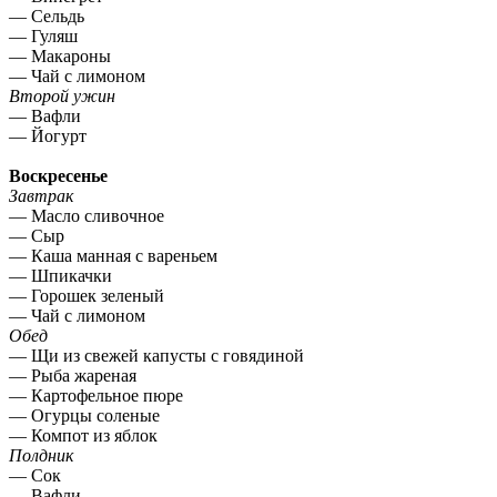
— Сельдь
— Гуляш
— Макароны
— Чай с лимоном
Второй ужин
— Вафли
— Йогурт
Воскресенье
Завтрак
— Масло сливочное
— Сыр
— Каша манная с вареньем
— Шпикачки
— Горошек зеленый
— Чай с лимоном
Обед
— Щи из свежей капусты с говядиной
— Рыба жареная
— Картофельное пюре
— Огурцы соленые
— Компот из яблок
Полдник
— Сок
— Вафли