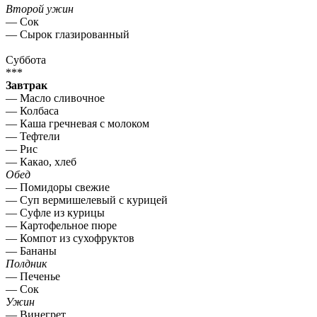
Второй ужин
— Сок
— Сырок глазированный
Суббота
***
Завтрак
— Масло сливочное
— Колбаса
— Каша гречневая с молоком
— Тефтели
— Рис
— Какао, хлеб
Обед
— Помидоры свежие
— Суп вермишелевый с курицей
— Суфле из курицы
— Картофельное пюре
— Компот из сухофруктов
— Бананы
Полдник
— Печенье
— Сок
Ужин
— Винегрет