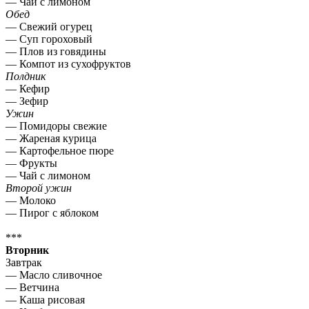
— Чай с лимоном
Обед
— Свежий огурец
— Суп гороховый
— Плов из говядины
— Компот из сухофруктов
Полдник
— Кефир
— Зефир
Ужин
— Помидоры свежие
— Жареная курица
— Картофельное пюре
— Фрукты
— Чай с лимоном
Второй ужин
— Молоко
— Пирог с яблоком
***
Вторник
Завтрак
— Масло сливочное
— Ветчина
— Каша рисовая