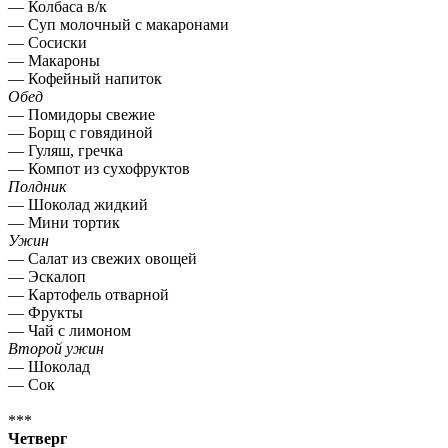
— Колбаса в/к
— Суп молочный с макаронами
— Сосиски
— Макароны
— Кофейный напиток
Обед
— Помидоры свежие
— Борщ с говядиной
— Гуляш, гречка
— Компот из сухофруктов
Полдник
— Шоколад жидкий
— Мини тортик
Ужин
— Салат из свежих овощей
— Эскалоп
— Картофель отварной
— Фрукты
— Чай с лимоном
Второй ужин
— Шоколад
— Сок
***
Четверг