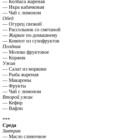
— Колбаса жареная
— Икра кабачковая
— Чай с лимоном
Обед
— Огурец свежий
— Рассольник со сметаной
— Жаркое по-домашнему
— Компот из сухофруктов
Полдник
— Молоко фруктовое
— Коржик
Ужин
— Салат из моркови
— Рыба жареная
— Макароны
— Фрукты
— Чай с лимоном
Второй ужин
— Кефир
— Вафли
***
Среда
Завтрак
— Масло сливочное