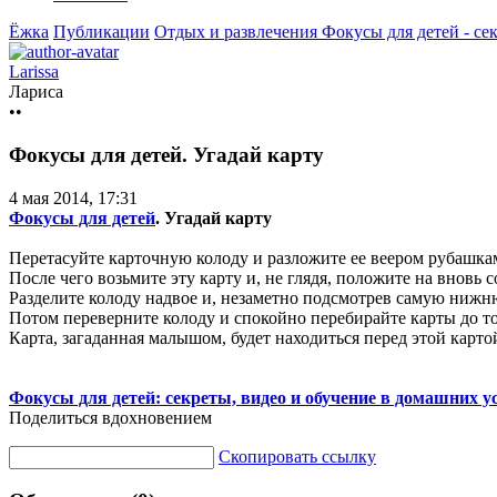
Ёжка
Публикации
Отдых и развлечения
Фокусы для детей - се
Larissa
Лариса
••
Фокусы для детей. Угадай карту
4 мая 2014, 17:31
Фокусы для детей
. Угадай карту
Перетасуйте карточную колоду и разложите ее веером рубашкам
После чего возьмите эту карту и, не глядя, положите на вновь 
Разделите колоду надвое и, незаметно подсмотрев
самую нижню
Потом переверните колоду и спокойно перебирайте карты до т
Карта, загаданная малышом, будет находиться перед этой карто
Фокусы для детей: секреты, видео и обучение в домашних у
Поделиться вдохновением
Скопировать ссылку