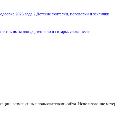
подборка 2026 года
2
Детские считалки, поговорки и заклички
песни: ноты для фортепиано и гитары, слова песен
икации, размещенные пользователями сайта. Использование мате