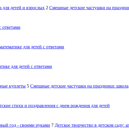
 для детей и взрослых
2
Смешные детские частушки на праздник
с ответами
математике для детей с ответами
тике для детей с ответами
шные куплеты
5
Смешные детские частушки на праздники: школа,
тские стихи и поздравления с днем рождения для детей
овый год - своими руками
7
Детское творчество в детском саду: 