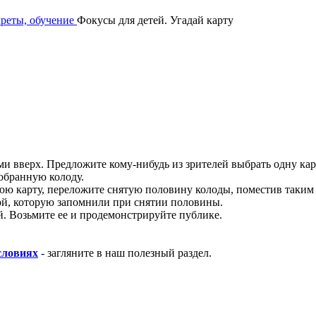
креты, обучение
Фокусы для детей. Угадай карту
и вверх. Предложите кому-нибудь из зрителей выбрать одну кар
собранную колоду.
ю карту, переложите снятую половину колоды, поместив таким 
ой, которую запомнили при снятии половины.
й. Возьмите ее и продемонстрируйте публике.
словиях
- загляните в наш полезный раздел.