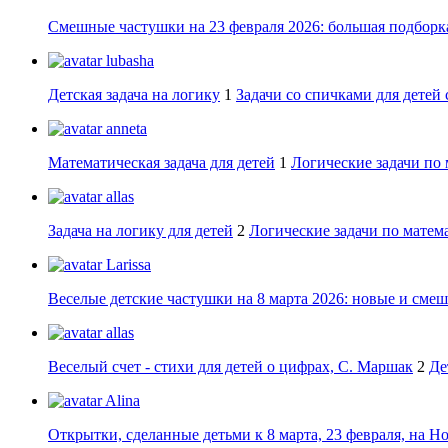
Смешные частушки на 23 февраля 2026: большая подборка
lubasha
Детская задача на логику
1
Задачи со спичками для детей 
anneta
Математическая задача для детей
1
Логические задачи по 
allas
Задача на логику для детей
2
Логические задачи по матема
Larissa
Веселые детские частушки на 8 марта 2026: новые и сме
allas
Веселый счет - стихи для детей о цифрах, С. Маршак
2
Де
Alina
Открытки, сделанные детьми к 8 марта, 23 февраля, на Н