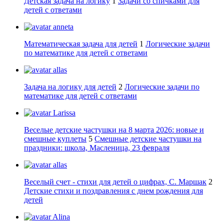
Детская задача на логику
1
Задачи со спичками для
детей с ответами
anneta
Математическая задача для детей
1
Логические задачи
по математике для детей с ответами
allas
Задача на логику для детей
2
Логические задачи по
математике для детей с ответами
Larissa
Веселые детские частушки на 8 марта 2026: новые и
смешные куплеты
5
Смешные детские частушки на
праздники: школа, Масленица, 23 февраля
allas
Веселый счет - стихи для детей о цифрах, С. Маршак
2
Детские стихи и поздравления с днем рождения для
детей
Alina