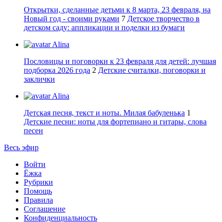
Открытки, сделанные детьми к 8 марта, 23 февраля, на
Новый год - своими руками
7
Детское творчество в
детском саду: аппликации и поделки из бумаги
Alina
Пословицы и поговорки к 23 февраля для детей: лучшая
подборка 2026 года
2
Детские считалки, поговорки и
заклички
Alina
Детская песня, текст и ноты. Милая бабуленька
1
Детские песни: ноты для фортепиано и гитары, слова
песен
Весь эфир
Войти
Ёжка
Рубрики
Помощь
Правила
Соглашение
Конфиденциальность