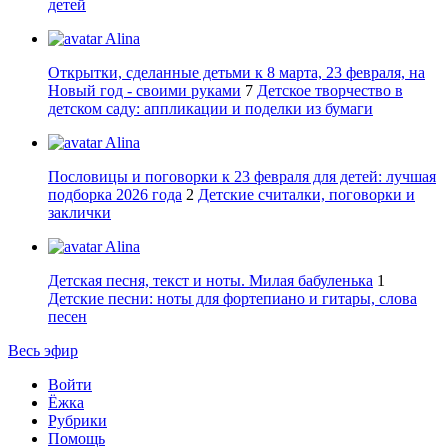
детей
Alina
Открытки, сделанные детьми к 8 марта, 23 февраля, на
Новый год - своими руками
7
Детское творчество в
детском саду: аппликации и поделки из бумаги
Alina
Пословицы и поговорки к 23 февраля для детей: лучшая
подборка 2026 года
2
Детские считалки, поговорки и
заклички
Alina
Детская песня, текст и ноты. Милая бабуленька
1
Детские песни: ноты для фортепиано и гитары, слова
песен
Весь эфир
Войти
Ёжка
Рубрики
Помощь