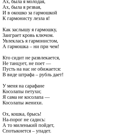
Ах, была я молодая,
Ах, была я резвая,
И в окошко за гармошкой
К гармонисту лезла я!
Как заслышу я гармошку,
Заиграет кровь ключом.
Увлеклась я гармонистом,
А гармошка – ни при чем!
Кто сидит не развлекается,
Не танцует, не поет —
Пусть на нас не обижается:
В виде штрафа – рубль дает!
У меня на сарафане
Косолапы петухи;
Я сама не косолапа —
Косолапы женихи.
Ох, кошка, брысь!
На-порог не садись:
А то миленький пойдет,
Спотыкнется – упадет.