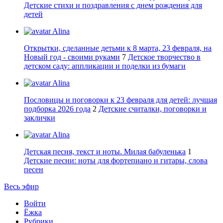
Детские стихи и поздравления с днем рождения для
детей
Alina
Открытки, сделанные детьми к 8 марта, 23 февраля, на
Новый год - своими руками
7
Детское творчество в
детском саду: аппликации и поделки из бумаги
Alina
Пословицы и поговорки к 23 февраля для детей: лучшая
подборка 2026 года
2
Детские считалки, поговорки и
заклички
Alina
Детская песня, текст и ноты. Милая бабуленька
1
Детские песни: ноты для фортепиано и гитары, слова
песен
Весь эфир
Войти
Ёжка
Рубрики