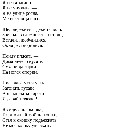
Я не тятькина
Я не мамкина —
Я на улице росла,
Меня курица снесла.
Шел деревней – девки спали,
Заиграл в гармошку – встали,
Встали, пробудилися,
Окна растворилися.
Пойду плясать —
Дома нечего кусать:
Сухари да корки —
На ногах опорки.
Посылала меня мать
Загонять гусака,
А я вышла за ворота —
И давай плясака!
Я сидела на окошке,
Ехал милый мой на кошке,
Стал к окошку подъезжать —
Не мог кошку удержать.