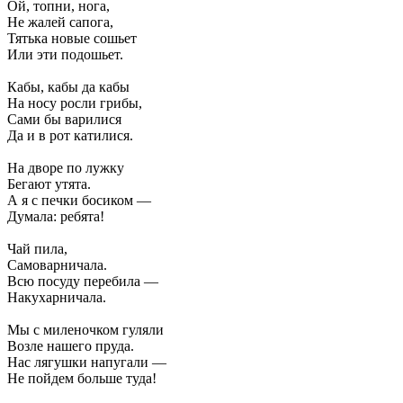
Ой, топни, нога,
Не жалей сапога,
Тятька новые сошьет
Или эти подошьет.
Кабы, кабы да кабы
На носу росли грибы,
Сами бы варилися
Да и в рот катилися.
На дворе по лужку
Бегают утята.
А я с печки босиком —
Думала: ребята!
Чай пила,
Самоварничала.
Всю посуду перебила —
Накухарничала.
Мы с миленочком гуляли
Возле нашего пруда.
Нас лягушки напугали —
Не пойдем больше туда!