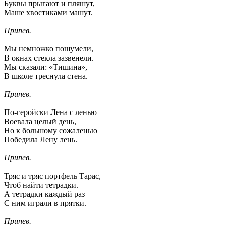
Буквы прыгают и пляшут,
Маше хвостиками машут.
Припев.
Мы немножко пошумели,
В окнах стекла зазвенели.
Мы сказали: «Тишина»,
В школе треснула стена.
Припев.
По-геройски Лена с ленью
Воевала целый день,
Но к большому сожаленью
Победила Лену лень.
Припев.
Тряс и тряс портфель Тарас,
Чтоб найти тетрадки.
А тетрадки каждый раз
С ним играли в прятки.
Припев.