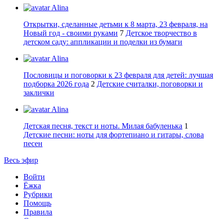
Alina
Открытки, сделанные детьми к 8 марта, 23 февраля, на
Новый год - своими руками
7
Детское творчество в
детском саду: аппликации и поделки из бумаги
Alina
Пословицы и поговорки к 23 февраля для детей: лучшая
подборка 2026 года
2
Детские считалки, поговорки и
заклички
Alina
Детская песня, текст и ноты. Милая бабуленька
1
Детские песни: ноты для фортепиано и гитары, слова
песен
Весь эфир
Войти
Ёжка
Рубрики
Помощь
Правила