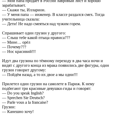
— Мой папа продает в России лавровый лист и хорошо
зарабатывает.
— Скажи ты, Илларион.
— У меня папа — инженер. В классе раздался смех. Тогда
учительница сказала:
— Дети! Не надо смеяться над чужим горем.
Спрашивает один грузин у другого:
— Слыш тебе какой птыца нрависа???
— Мине… орёл
— Почему???
— Нос красивий!!!
Идут два грузина по тёмному переходу в два часа ночи и
видят с другого конца из мрака появились две фигуры, один
грузин говорит другому:
— Пойдём назад, а то их двое а мы одни!!!
Прилетел один грузин на самолете в Париж. К нему
подбегают три красивые девушки-гиды и говорят:
— Do you speak Inglish?
— Sprechen Sie Deutsch?
— Parle vous a la francaise?
Грузин:
— Канешно хочу!