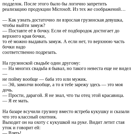
подделок. После этого было бы логично запретить
реализацию продукции Мiсrоsоft. Из тех же соображений…
— Как узнать достаточно ли взрослая грузинская девушка,
чтобы выйти замуж?
— Поставте её в бочку. Если её подбородок достигает до
верхнего края бочки,
то её можно выдавать замуж. А если нет, то верхнюю часть
бочки надо
соответственно подрезать.
На грузинской свадьбе один другому:
— На многих свадьба я бывал, но такого невеста еще не видел
—
не пойму вообще — баба это или мужик.
— Эй, замолчи вообще, а то я тебе зарежу здесь — это моя
дочь.
— Прости, дарагой. Я не знал, что ты отец этой красавица.
— Я ее мать.
На базаре всучили грузину вместо ястреба кукушку и сказали
что это классный охотник.
Выходит он на охоту с кукушкой на руке. Видит летит стая
уток и говорит ей:
— Взять!