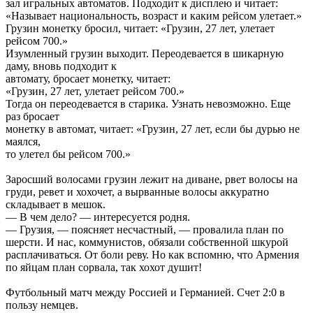
зал игральных автоматов. Подходит к дисплею и читает:
«Называет национальность, возраст и каким рейсом улетает.»
Грузин монетку бросил, читает: «Грузин, 27 лет, улетает
рейсом 700.»
Изумленный грузин выходит. Переодевается в шикарную
даму, вновь подходит к
автомату, бросает монетку, читает:
«Грузин, 27 лет, улетает рейсом 700.»
Тогда он переодевается в старика. Узнать невозможно. Еще
раз бросает
монетку в автомат, читает: «Грузин, 27 лет, если бы дурью не
маялся,
то улетел бы рейсом 700.»
Заросший волосами грузин лежит на диване, рвет волосы на
груди, ревет и хохочет, а вырванные волосы аккуратно
складывает в мешок.
— В чем дело? — интересуется родня.
— Грузия, — поясняет несчастный, — провалила план по
шерсти. И нас, коммунистов, обязали собственной шкурой
расплачиваться. От боли реву. Но как вспомню, что Армения
по яйцам план сорвала, так хохот душит!
Футбольный матч между Россией и Германией. Счет 2:0 в
пользу немцев.