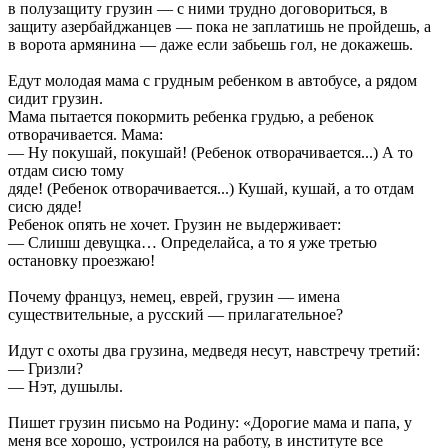
в полузащиту грузин — с ними трудно договориться, в
защиту азербайджанцев — пока не заплатишь не пройдешь, а
в ворота армянина — даже если забьешь гол, не докажешь.
Едут молодая мама с грудным ребенком в автобусе, а рядом
сидит грузин.
Мама пытается покормить ребенка грудью, а ребенок
отворачивается. Мама:
— Ну покушай, покушай! (Ребенок отворачивается...) А то
отдам сисю тому
дяде! (Ребенок отворачивается...) Кушай, кушай, а то отдам
сисю дяде!
Ребенок опять не хочет. Грузин не выдерживает:
— Слишш девущка… Определайса, а то я уже третью
остановку проезжаю!
Почему француз, немец, еврей, грузин — имена
существительные, а русский — прилагательное?
Идут с охоты два грузина, медведя несут, навстречу третий:
— Гризли?
— Нэт, душылы.
Пишет грузин письмо на Родину: «Дорогие мама и папа, у
меня все хорошо, устроился на работу, в институте все