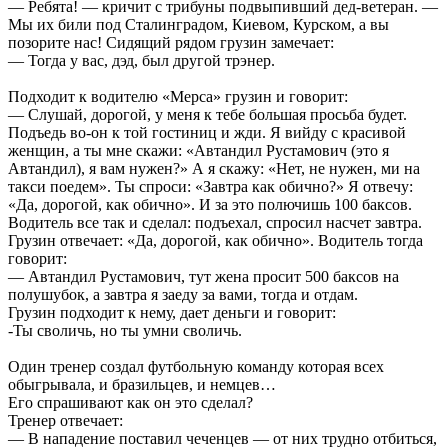
— Ребята! — кричит с трибуны подвыпивший дед-ветеран. —
Мы их били под Сталинградом, Киевом, Курском, а вы
позорите нас! Сидящий рядом грузин замечает:
— Тогда у вас, дэд, был другой трэнер.
Подходит к водителю «Мерса» грузин и говорит:
— Слушай, дорогой, у меня к тебе большая просьба будет.
Подъедь во-он к той гостиниц и жди. Я вийду с красивой
женщин, а ты мне скажи: «Автандил Рустамович (это я
Автандил), я вам нужен?» А я скажу: «Нет, не нужен, ми на
такси поедем». Ты спроси: «Завтра как обично?» Я отвечу:
«Да, дорогой, как обично». И за это полючишь 100 баксов.
Водитель все так и сделал: подъехал, спросил насчет завтра.
Грузин отвечает: «Да, дорогой, как обично». Водитель тогда
говорит:
— Автандил Рустамович, тут жена просит 500 баксов на
полушубок, а завтра я заеду за вами, тогда и отдам.
Грузин подходит к нему, дает деньги и говорит:
-Ты своличь, но ты умни своличь.
Один тренер создал футбольную команду которая всех
обыгрывала, и бразильцев, и немцев…
Его спрашивают как он это сделал?
Тренер отвечает:
— В нападение поставил чеченцев — от них трудно отбиться,