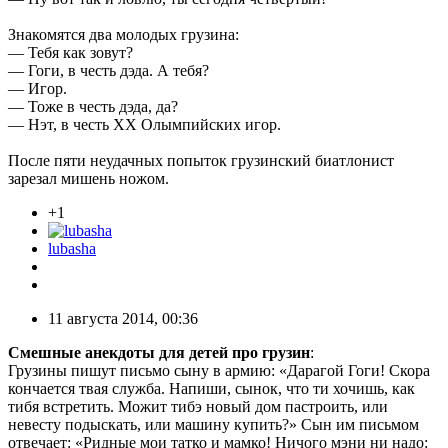
Знакомятся два молодых грузина:
— Тебя как зовут?
— Гоги, в честь дэда. А тебя?
— Игор.
— Тоже в честь дэда, да?
— Нэт, в честь ХХ Олымпийских игор.
После пяти неудачных попыток грузинский биатлонист
зарезал мишень ножом.
+1
lubasha
11 августа 2014, 00:36
Смешные анекдоты для детей про грузин
:
Грузины пишут письмо сыну в армию: «Дарагой Гоги! Скора
кончается твая служба. Напиши, сынок, что ти хочишь, как
тибя встретить. Можит тибэ новый дом пастроить, или
невесту подыскать, или машину купить?» Сын им письмом
отвечает: «Ридные мои татко и мамко! Ничого мэни ни надо: