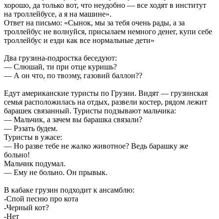
хорошо, да только вот, что неудобно — все ходят в институт
на троллейбусе, а я на машине».
Ответ на письмо: «Сынок, мы за тебя очень рады, а за
троллейбус не волнуйся, присылаем немного денег, купи себе
троллейбус и езди как все нормальные дети»
Два грузина-подростка беседуют:
— Слюшай, ти при отце куришь?
— А он что, по твоэму, газовий баллон??
Едут американские туристы по Грузии. Видят — грузинская
семья расположилась на отдых, развели костер, рядом лежит
барашек связанный. Туристы подзывают мальчика:
— Мальчик, а зачем вы барашка связали?
— Рэзать будем.
Туристы в ужасе:
— Но разве тебе не жалко животное? Ведь барашку же
больно!
Мальчик подумал.
— Ему не больно. Он прывык.
В кабаке грузин подходит к ансамблю:
-Спой песню про кота
-Черный кот?
-Нет