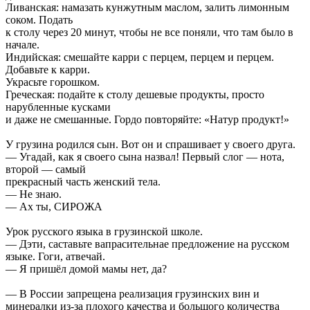
Ливанская: намазать кунжутным маслом, залить лимонным
соком. Подать
к столу через 20 минут, чтобы не все поняли, что там было в
начале.
Индийская: смешайте карри с перцем, перцем и перцем.
Добавьте к карри.
Украсьте горошком.
Греческая: подайте к столу дешевые продукты, просто
нарубленные кусками
и даже не смешанные. Гордо повторяйте: «Натур продукт!»
У грузина родился сын. Вот он и спрашивает у своего друга.
— Угадай, как я своего сына назвал! Первый слог — нота,
второй — самый
прекрасный часть женский тела.
— Не знаю.
— Ах ты, СИРОЖА
Урок русского языка в грузинской школе.
— Дэти, саставьте вапрасительнае предложение на русском
языке. Гоги, атвечай.
— Я пришёл домой мамы нет, да?
— В России запрещена реализация грузинских вин и
минералки из-за плохого качества и большого количества