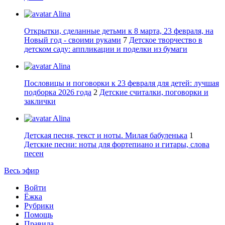
Alina
Открытки, сделанные детьми к 8 марта, 23 февраля, на
Новый год - своими руками
7
Детское творчество в
детском саду: аппликации и поделки из бумаги
Alina
Пословицы и поговорки к 23 февраля для детей: лучшая
подборка 2026 года
2
Детские считалки, поговорки и
заклички
Alina
Детская песня, текст и ноты. Милая бабуленька
1
Детские песни: ноты для фортепиано и гитары, слова
песен
Весь эфир
Войти
Ёжка
Рубрики
Помощь
Правила