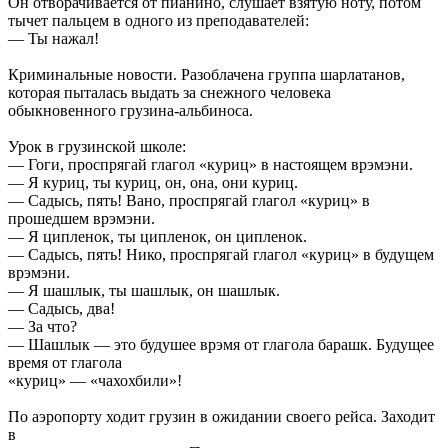
Он отворачивается от пианино, слушает взятую ноту, потом
тычет пальцем в одного из преподавателей:
— Ты нажал!
Криминальные новости. Разоблачена группа шарлатанов,
которая пыталась выдать за снежного человека
обыкновенного грузина-альбиноса.
Урок в грузинской школе:
— Гоги, проспрягай глагол «куриц» в настоящем врэмэни.
— Я куриц, ты куриц, он, она, они куриц.
— Садысь, пять! Вано, проспрягай глагол «куриц» в
прошедшем врэмэни.
— Я ципленок, ты ципленок, он ципленок.
— Садысь, пять! Нико, проспрягай глагол «куриц» в будущем
врэмэни.
— Я шашлык, ты шашлык, он шашлык.
— Садысь, два!
— За что?
— Шашлык — это будушее врэмя от глагола барашк. Будущее
время от глагола
«куриц» — «чахохбили»!
По аэропорту ходит грузин в ожидании своего рейса. Заходит
в