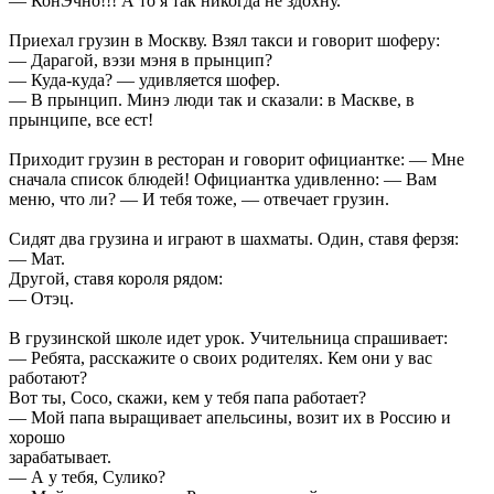
— КонЭчно!!! А то я так никогда не здохну.
Приехал грузин в Москву. Взял такси и говорит шоферу:
— Дарагой, вэзи мэня в прынцип?
— Куда-куда? — удивляется шофер.
— В прынцип. Минэ люди так и сказали: в Маскве, в
прынципе, все ест!
Приходит грузин в ресторан и говорит официантке: — Мне
сначала список блюдей! Официантка удивленно: — Вам
меню, что ли? — И тебя тоже, — отвечает грузин.
Сидят два грузина и играют в шахматы. Один, ставя ферзя:
— Мат.
Другой, ставя короля рядом:
— Отэц.
В грузинской школе идет урок. Учительница спрашивает:
— Ребята, расскажите о своих родителях. Кем они у вас
работают?
Вот ты, Сосо, скажи, кем у тебя папа работает?
— Мой папа выращивает апельсины, возит их в Россию и
хорошо
зарабатывает.
— А у тебя, Сулико?