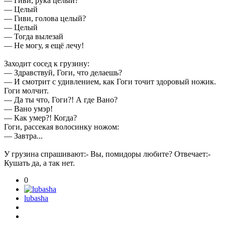
— Гиви, рука целый?
— Целый
— Гиви, голова целый?
— Целый
— Тогда вылезай
— Не могу, я ещё лечу!
Заходит сосед к грузину:
— Здравствуй, Гоги, что делаешь?
— И смотрит с удивлением, как Гоги точит здоровый ножик.
Гоги молчит.
— Да ты что, Гоги?! А где Вано?
— Вано умэр!
— Как умер?! Когда?
Гоги, рассекая волосинку ножом:
— Завтра...
У грузина спрашивают:- Вы, помидоры любите? Отвечает:-
Кушать да, а так нет.
0
lubasha