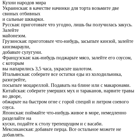
Кухни народов мира
Украинская: в качестве начинки для торта возьмите две
свиных отбивных
и сальные шкварки.
Русская: приготовьте что угодно, лишь бы получилась закусь.
Залейте
майонезом.
Грузинская: приготовьте что-нибудь, засыпьте кинзой, залейте
кинзмараули,
добавьте сулугуни.
Французская: как-нибудь поджарьте мясо, залейте его соусом,
с которым
вы напарились 3,5 часа, украсьте шалотом.
Итальянская: соберите все остатки еды из холодильника,
разогрейте,
посыпьте моцареллой. Подавать на блине или с макаронами.
Китайская: соберите умерших мух и тараканов, нарвите травы
во дворе,
обжарьте на быстром огне с горой специй и литром соевого
соуса.
Японская: поймайте что-нибудь живое в море, немедленно
разделайте на
куски, подайте к столу трепещущим и с васаби.
Мексиканская: добавьте перца. Все остальное можете не
добавлять.