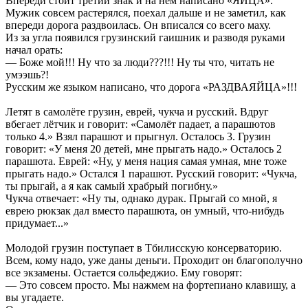
Впереди стоит третий знак и на нем написано «ЯЙЦА».
Мужик совсем растерялся, поехал дальше и не заметил, как
впереди дорога раздвоилась. Он вписался со всего маху.
Из за угла появился грузинский гаишник и разводя руками
начал орать:
— Боже мой!!! Ну что за люди???!!! Ну ты что, читать не
умээшь?!
Русским же языком написано, что дорога «РАЗДВАЯЙЦА»!!!
Летят в самолёте грузин, еврей, чукча и русский. Вдруг
вбегает лётчик и говорит: «Самолёт падает, а парашютов
только 4.» Взял парашют и прыгнул. Осталось 3. Грузин
говорит: «У меня 20 детей, мне прыгать надо.» Осталось 2
парашюта. Еврей: «Ну, у меня нация самая умная, мне тоже
прыгать надо.» Остался 1 парашют. Русский говорит: «Чукча,
ты прыгай, а я как самый храбрый погибну.»
Чукча отвечает: «Ну ты, однако дурак. Прыгай со мной, я
еврею рюкзак дал вместо парашюта, он умный, что-нибудь
придумает...»
Молодой грузин поступает в Тбилисскую консерваторию.
Всем, кому надо, уже даны деньги. Проходит он благополучно
все экзамены. Остается сольфеджио. Ему говорят:
— Это совсем просто. Мы нажмем на фортепиано клавишу, а
вы угадаете.