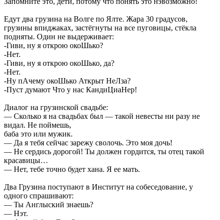
Запомните это, дети, потому что понять это нэвозможно!
Едут два грузина на Волге по Ялте. Жара 30 градусов,
грузины впиджаках, застёгнуты на все пуговицы, стёкла
подняты. Один не выдерживает:
-Гиви, ну я открою окоШько?
-Нет.
-Гиви, ну я открою окоШько, да?
-Нет.
-Ну пАчему окоШько Аткрыт НеЛза?
-Пуст думают Что у нас КандиЦиаНер!
Диалог на грузинской свадьбе:
— Сколько я на свадьбах был — такой невесты ни разу не
видал. Не поймешь,
баба это или мужик.
— Да я тебя сейчас зарежу сволочь. Это моя дочь!
— Не сердись дорогой! Ты должен гордится, ты отец такой
красавицы…
— Нет, тебе точно будет хана. Я ее мать.
Два Грузина поступают в Институт на собеседование, у
одного спрашивают:
— Ты Англыский знаешь?
— Нэт.