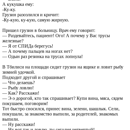
А кукушка ему:
-Ку-ку.
Грузин разозлился и кричит:
-Ку-кую, ку-кую, самую жирную.
Пришел грузин в больницу. Врач ему говорит:
— Раздевайтесь, пациент! Ого! А почему у Вас трусы
железные?
— Я от СПИДа берегусь!
— А почему пальцев на ногах нет?
— Одын раз резинка на трусах лопнула!
В Тбилиси на площади сидит грузин на ящике и ловит рыбу
зимней удочкой.
Подходит другой и спрашивает
— Что делаешь?
— Рыбу ловлю!
— Как? Расскажи!
— Э-э дорогой, кто так спрашивает? Купи вина, мяса, сядем
покушаем, поговорим!
Тот быстро сносился, принес вина, зелени, шашлык. Сели,
покушали, за знакомство выпили, за родителей, знакомых
выпили.
— Ну расскажи!
— Ну вот так и ловлю, ты сегодня четвертый!