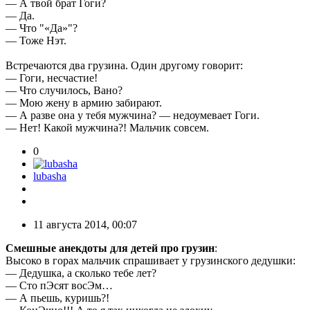
— А твой брат Гоги?
— Да.
— Что "«Да»"?
— Тоже Нэт.
Встречаются два грузина. Один другому говорит:
— Гоги, несчастие!
— Что случилось, Вано?
— Мою жену в армию забирают.
— А разве она у тебя мужчина? — недоумевает Гоги.
— Нет! Какой мужчина?! Мальчик совсем.
0
lubasha
11 августа 2014, 00:07
Смешные анекдоты для детей про грузин
:
Высоко в горах мальчик спрашивает у грузинского дедушки:
— Дедушка, а сколько тебе лет?
— Сто пЭсят восЭм…
— А пьешь, куришь?!