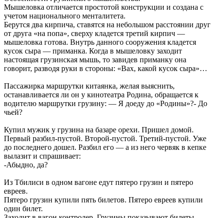
Мышеловка отличается простотой конструкции и создана с
учетом национального менталитета.
Берутся два кирпича, ставятся на небольшом расстоянии друг
от друга «на попа», сверху кладется третий кирпич —
мышеловка готова. Внутрь данного сооружения кладется
кусок сыра — приманка. Когда в мышеловку заходит
настоящая грузинская мышь, то завидев приманку она
говорит, разводя руки в стороны: «Вах, какой кусок сыра»…
Пассажирка маршрутки китаянка, желая выяснить,
останавливается ли он у кинотеатра Родина, обращается к
водителю маршрутки грузину: — Я доеду до «Родины»?- До
чьей?
Купил мужик у грузина на базаре орехи. Пришел домой.
Первый разбил-пустой. Второй-пустой. Третий-пустой. Уже
до последнего дошел. Разбил его — а из него червяк в кепке
вылазит и спрашивает:
-Абыдно, да?
Из Тбилиси в одном вагоне едут пятеро грузин и пятеро
евреев.
Пятеро грузин купили пять билетов. Пятеро евреев купили
один билет.
Заходит в вагон контролер. Грузины показывают билеты.