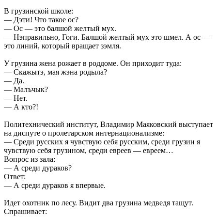
В грузинской школе:
— Дэти! Что такое ос?
— Ос — это балшой желтый мух.
— Нэправильно, Гоги. Балшой желтый мух это шмел. А ос —
это линий, который вращает зэмля.
У грузина жена рожает в роддоме. Он приходит туда:
— Скажытэ, мая жэна родыла?
— Да.
— Малъчык?
— Hет.
— А кто?!
Политехнический институт, Владимир Маяковский выступает
на диспуте о пролетарском интернационализме:
— Среди русских я чувствую себя русским, среди грузин я
чувствую себя грузином, среди евреев — евреем…
Вопрос из зала:
— А среди дураков?
Ответ:
— А среди дураков я впервые.
Идет охотник по лесу. Видит два грузина медведя тащут.
Спрашивает: