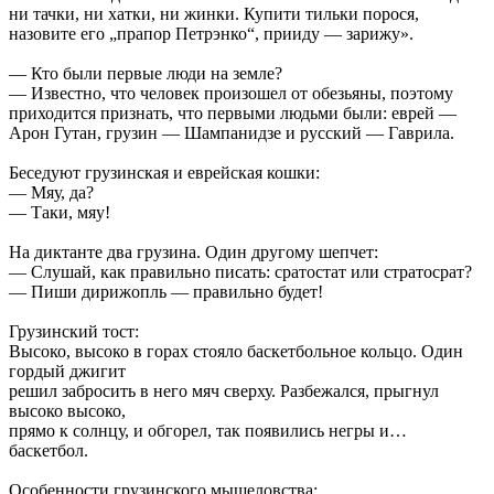
ни тачки, ни хатки, ни жинки. Купити тильки порося,
назовите его „прапор Петрэнко“, прииду — зарижу».
— Кто были первые люди на земле?
— Известно, что человек произошел от обезьяны, поэтому
приходится признать, что первыми людьми были: еврей —
Арон Гутан, грузин — Шампанидзе и русский — Гаврила.
Беседуют грузинская и еврейская кошки:
— Мяу, да?
— Tаки, мяу!
Hа диктанте два грузина. Один другому шепчет:
— Слушай, как правильно писать: сратостат или стратосрат?
— Пиши дирижопль — правильно будет!
Грузинский тост:
Высоко, высоко в горах стояло баскетбольное кольцо. Один
гордый джигит
решил забросить в него мяч сверху. Разбежался, прыгнул
высоко высоко,
прямо к солнцу, и обгорел, так появились негры и…
баскетбол.
Особенности грузинского мышеловства: