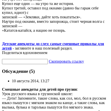
Купил еще один — на утро та же история.
Купил третий, оставил под окнами (давно бы гараж себе
купил, идиот) с
запиской — «Земляки, дайте хоть покататься».
Наутро под окнами, вместо запорожца, стоит черная волга с
запиской —
«Кататся-катайся, а нацию не позорь.
Детские анекдоты до слез: самые смешные приколы для
детей
- загляните в наш полезный раздел.
Поделиться вдохновением
Скопировать ссылку
Обсуждение (5)
10 августа 2014, 13:27
Смешные анекдоты для детей про грузин
:
Урок русского языка в грузинской школе:
— Дэти! Запомните, такие слова, как сол, мол, бол в русском
языкэ пышутся с мягким знаком на канце, а такие слова, как
вылька, булька и тарэлька пышутся бэз мягкого знака.