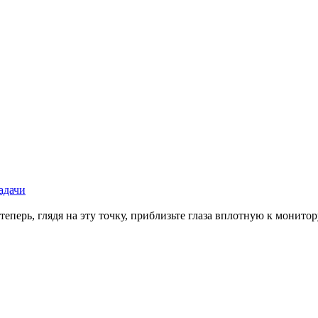
адачи
перь, глядя на эту точку, приблизьте глаза вплотную к монитору