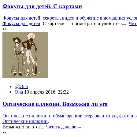
Фокусы для детей. С картами
Фокусы для детей: секреты, видео и обучение в домашних усло
Фокусы для детей
. С картами — посмотрите и удивитесь....
Чит
••
Ona
10 апреля 2016, 22:22
Оптические иллюзии. Возможно ли это
Оптические иллюзии и обман зрения: стереокартинки, фото и з
Оптические иллюзии
.
Возможно ли это?...
Читать дальше →
••