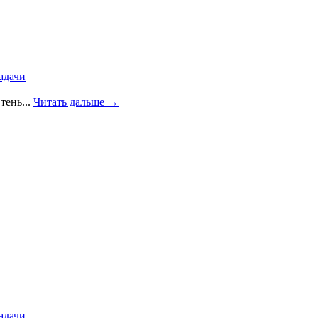
адачи
тень...
Читать дальше →
адачи