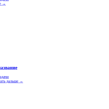
е →
название
адачи
ать дальше →